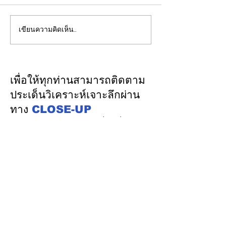
เขียนความคิดเห็น…
"พิพัฒน์”ยกทีมลุยดูงาน
คณะกรรมการ กท
ระบบรางมอสโก จับมือ
ดูงานกิจการของ
VNIIZHT ต่อยอด MOU
(โครงการพัฒนา
ไทย - รัสเซีย ดึงองค์ความ
บริหารจัดการที่พั
เพื่อให้ทุกท่านสามารถติดตาม
รู้ “ความปลอดภัย - AI -
ทางในเขตทางพิเ
ประเด็นวิเคราะห์เจาะลึกผ่าน
พัฒนาคน” ปูทางสร้าง
บางโปรง)
ทาง
CLOSE-UP
อุตสาหกรรมระบบรางไทย
THAILAND
เชิญเพิ่มเพื่อน
ทางไลน์
@closeupthailand
หมวดข่าว
ข่าวเด่น
เศรษฐกิจ