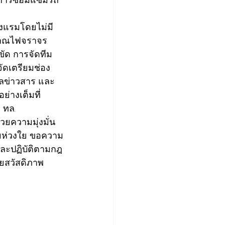
างแรมโดยไม่มี
ญญาณไฟจราจร 
ขัด การจัดทีม
จัดเตรียมช่อง
ูลข่าวสาร และ
่างเต็มที่ 
 ทล.
ยความมุ่งมั่น
ามห่วงใย ขอความ
ละปฏิบัติตามกฎ
ยสวัสดิภาพ 