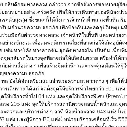
ย อธิบดีกรมทางหลวง กล่าวว่า จากข้อสั่งการของนายสุริยะน
ับมอบหมายอย่างเคร่งครัด เพื่อให้การเดินทางของพี่น้อง
ับสูงสุด ซึ่งขณะนี้ได้สั่งการเจ้าหน้าที่ ทล. ลงพื้นที่เต
ตรียมอำนวยความปลอดภัย เพื่อป้องกันและลดอุบัติเหตุบนท้อ
่วมมือกับตำรวจทางหลวง เจ้าหน้าที่ในพื้นที่ และหน่วยงานท
ย่างเข้มงวด เพื่อลดพฤติกรรมเสี่ยงที่อาจก่อให้เกิดอุบัติเห
าย เช่น ทางโค้ง ทางลาดชัน จุดตัดทางรถไฟ เป็นต้น เพื่อเ
ดจุดกลับรถในบางจุดที่อาจก่อให้เกิดอันตราย หรือทำให้ก
ัยผ่านสื่อต่าง ๆ เพื่อสร้างจิตสำนึก และกระตุ้นเตือนให้ผู้
คัญของความปลอดภัย
่า ทล. ยังได้จัดเตรียมแผนอำนวยความสะดวกต่าง ๆ เพื่อให้
ดินทาง ได้แก่ จัดตั้งจุดให้บริการทั่วไทยกว่า 300 แห่ง 
นจุดให้บริการทั่วไป 84 แห่ง และจุดให้บริการพิเศษ (Premiu
ลวง 205 แห่ง จุดให้บริการสถานีตรวจสอบน้ำหนักและจุดพ
ดวกและบริการต่าง ๆ อาทิ ห้องน้ำสะอาด 643 แห่ง (แบ่ง
7 แห่ง และผู้พิการ 170 แห่ง) หน่วยบริการเคลื่อนที่เร็ว 55
ฉิน ทั้งในส่วนของการเปลี่ยนยางรถยนต์ การเติมน้ำมัน แ