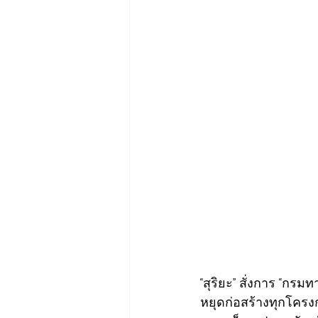
“สุริยะ” สั่งการ “กร
หยุดก่อสร้างทุกโคร