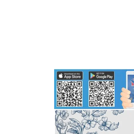
Politics
H-I-T-G
Knowledg
EEC
Eco Industrial Town-S