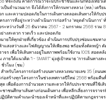
 ที่จะถึงนี้ 
คาดการณ์ว่าจะมีประชาชนและนักท่องเที่ยวเด
่ยวเป็นจำนวนมาก จึงได้สั่งการให้กรมทางหลวง (ทล.) เตร
 และความปลอดภัยในการเดินทางตลอดเส้นทางให้กับป
ครงการที่อยู่ระหว่างดำเนินการก่อสร้าง “หยุดดำเนินการ” 
งระหว่างวันที่ 26 ธันวาคม 2567 - 2 มกราคม 2568 รวม 8 วั
ย่างสะดวก รวดเร็ว และปลอดภัย
มายให้ทุกฝ่ายที่เกี่ยวข้อง ดำเนินการปรับปรุงซ่อมแซมทาง
าแสงสว่างและไฟสัญญาณให้เพียงพอ พร้อมทั้งตัดหญ้า ตัดแ
จร เพื่อให้เส้นทางอยู่ในสภาพพร้อมใช้งาน 100% สอดคล
ยใต้แนวคิด “I - SMART” มุ่งสู่เป้าหมาย “การเดินทางส
 ชั่วโมง (ชม.)
่า สำหรับโครงการก่อสร้างบนทางหลวงหมายเลข 35 (ถนนพระ
ก่อสร้างทุกโครงการในช่วงเทศกาลปีใหม่ 2568 พร้อมคืนพื
่สุด เพื่อต้องการอำนวยความสะดวกให้กับประชาชนที่ใช้เส้
าชนศึกษาเส้นทางก่อนเดินทาง เพื่อหลีกเลี่ยงการจราจรที
ปฏิบัติตามคำแนะนำของเจ้าหน้าที่และปฏิบัติตามกฎจราจรอ