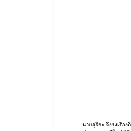
นายสุริยะ จึงรุ่งเร