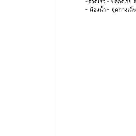
-รวดเร็ว - ปลอดภัย ส่
- ห้องน้ำ - จุดกางเต