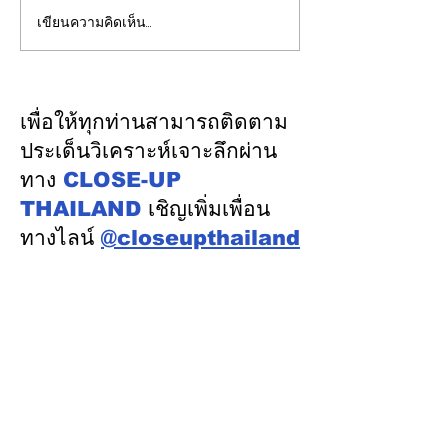
เขียนความคิดเห็น…
"พิพัฒน์”ยกทีมลุยดูงาน
คณะกรรมการ กท
ระบบรางมอสโก จับมือ
ดูงานกิจการของ
VNIIZHT ต่อยอด MOU
(โครงการพัฒนา
ไทย - รัสเซีย ดึงองค์ความ
บริหารจัดการที่พั
เพื่อให้ทุกท่านสามารถติดตาม
รู้ “ความปลอดภัย - AI -
ทางในเขตทางพิเ
ประเด็นวิเคราะห์เจาะลึกผ่าน
พัฒนาคน” ปูทางสร้าง
บางโปรง)
ทาง
CLOSE-UP
อุตสาหกรรมระบบรางไทย
THAILAND
เชิญเพิ่มเพื่อน
ทางไลน์
@closeupthailand
หมวดข่าว
ข่าวเด่น
เศรษฐกิจ
การเมือง