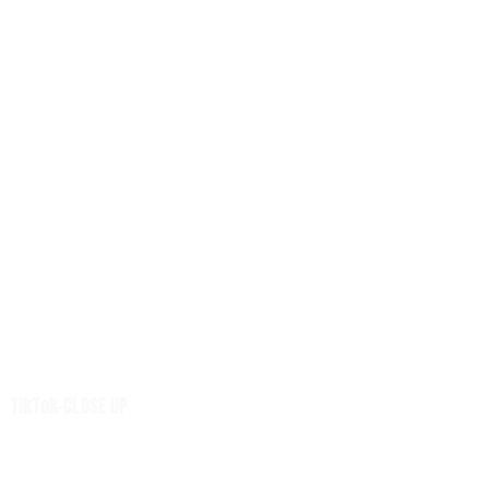
สังคม
ต่างประเทศ
ศิลปวัฒนธรรม-การศึกษา
พลังงาน สิ่งแวดล้อม
อสังหาริมทรัพย์
คมนาคม ขนส่ง
การค้า อุตสาหกรรม
เกษตร
การเงิน ประกัน
การตลาด-สุขภาพ
เทคโนโลยี
นวัตกรรม
เสียงชุมชน
TikTok-CLOSE UP
ศูนย์รวมข่าวดี
ศูนย์รวมข่าว