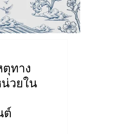
หตุทาง
หน่วยใน
ต์