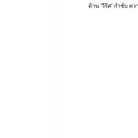
 ด้าน “วีริศ” กำชั