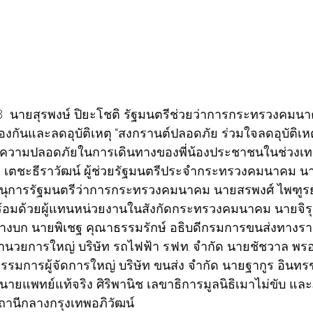
68  นายสุรพงษ์ ปิยะโชติ รัฐมนตรีช่วยว่าการกระทรวงคมน
องกันและลดอุบัติเหตุ “สงกรานต์ปลอดภัย ร่วมใจลดอุบัติเ
ความปลอดภัยในการเดินทางของพี่น้องประชาชนในช่วงเท
 เตชะธีราวัฒน์ ผู้ช่วยรัฐมนตรีประจำกระทรวงคมนาคม 
ขานุการรัฐมนตรีว่าการกระทรวงคมนาคม นายสรพงศ์ ไพฑูรย
มด้วยผู้แทนหน่วยงานในสังกัดกระทรวงคมนาคม นายจิรุตม
างบก นายพิเชฐ คุณาธรรมรักษ์ อธิบดีกรมการขนส่งทางรา
ู้อำนวยการใหญ่ บริษัท รถไฟฟ้า ร.ฟ.ท. จำกัด นายชัชวาล 
มการผู้จัดการใหญ่ บริษัท ขนส่ง จำกัด นายฐากูร อินทร
 นายแพทย์แท้จริง ศิริพานิช เลขาธิการมูลนิธิเมาไม่ขับ และ
ถานีกลางกรุงเทพอภิวัฒน์