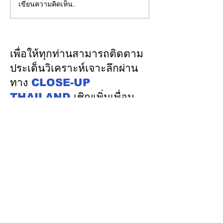
เขียนความคิดเห็น…
รองปลัดกระทรวงพลังงาน
EGCO Group ต
นำคณะผู้แทนไทยผลักดัน
ความเชื่อมั่นจา
ความร่วมมือด้านพลังงาน
เงิน รักษาอันดับ
ในเวทีประชุมหารือเชิง
“AA / Stable” 3
เพื่อให้ทุกท่านสามารถติดตาม
นโยบายด้านพลังงานไทย -
เนื่อง
ประเด็นวิเคราะห์เจาะลึกผ่าน
ออสเตรเลีย ครั้งที่ 2 ณ
ทาง
CLOSE-UP
เมืองแคนเบอร์รา เครือรัฐ
THAILAND
เชิญเพิ่มเพื่อน
ออสเตรเลีย
ทางไลน์
@closeupthailand
หมวดข่าว
ข่าวเด่น
เศรษฐกิจ
การเมือง
สังคม