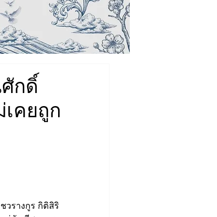
ักดิ์
่เคยถูก
างกูร กิติสิริ