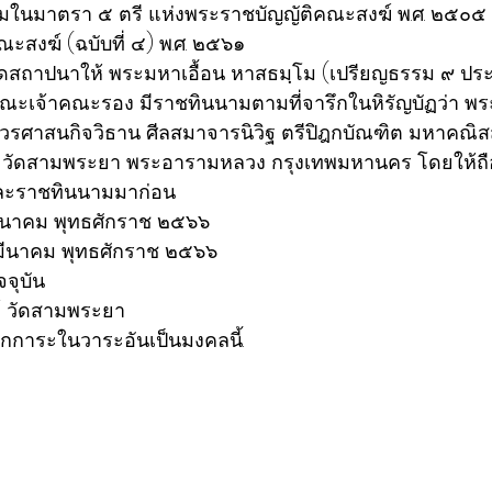
นมาตรา ๕ ตรี แห่งพระราชบัญญัติคณะสงฆ์ พ.ศ. ๒๕๐๕ แก
สงฆ์ (ฉบับที่ ๔) พ.ศ. ๒๕๖๑
ดสถาปนาให้ พระมหาเอื้อน หาสธมฺโม (เปรียญธรรม ๙ ปร
ณะเจ้าคณะรอง มีราชทินนามตามที่จารึกในหิรัญบัฏว่า พ
วรศาสนกิจวิธาน ศีลสมาจารนิวิฐ ตรีปิฎกบัณฑิต มหาคณิ
 วัดสามพระยา พระอารามหลวง กรุงเทพมหานคร โดยให้ถือ
ละราชทินนามมาก่อน
 ๑๗ มีนาคม พุทธศักราช ๒๕๖๖
 มีนาคม พุทธศักราช ๒๕๖๖
จจุบัน
ย์ วัดสามพระยา
กการะในวาระอันเป็นมงคลนี้.