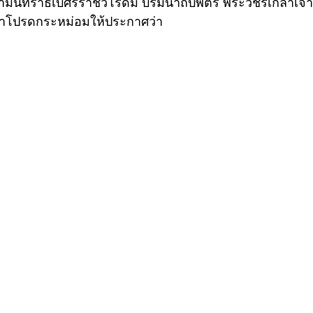
มินทราธิเบศรราชวโรดม บรมนาถบพิตร พระวชิรเกล้าเจ้าอ
าโปรดกระหม่อมให้ประกาศว่า