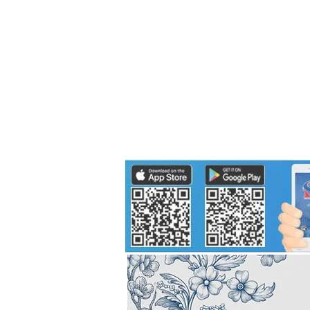
Politics
H-I-T-G
Knowledg
EEC
Eco Industrial Town-S