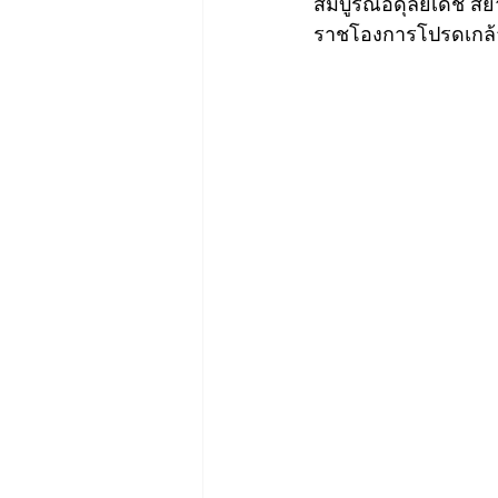
สมบูรณอดุลยเดช สยา
ราชโองการโปรดเกล้