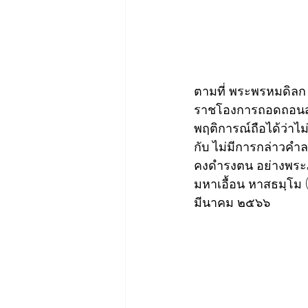
ตามที่ พระพรหมดิลก 
ราชโองการถอดถอนสมณศั
พฤติการณ์ถือได้ว่าไ
กับ ไม่มีการกล่าวคำ
คงดำรงตน อย่างพระภิ
มหาเอื้อน หาสธมฺโม 
มีนาคม ๒๕๖๖