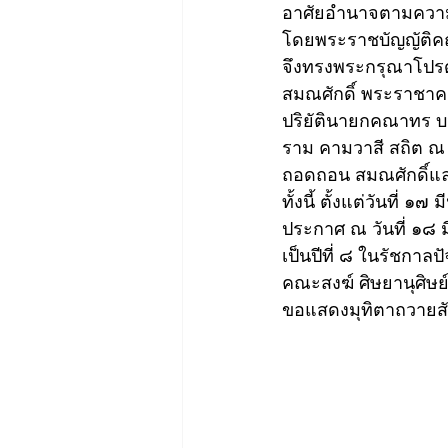
อาศัยอำนาจตามความใ
โดยพระราชบัญญัติคณะ
จึงทรงพระกรุณาโปร
สมณศักดิ์ พระราชาค
ปริยัตินายกคณาทร บ
ราม คามวาสี สถิต ณ
ถอดถอน สมณศักดิ์แ
ทั้งนี้ ตั้งแต่วันที่
ประกาศ ณ วันที่ ๑๘
เป็นปีที่ ๘ ในรัชกาลปั
คณะสงฆ์ ศิษยานุศิษ
ขอแสดงมุทิตาถวายสั