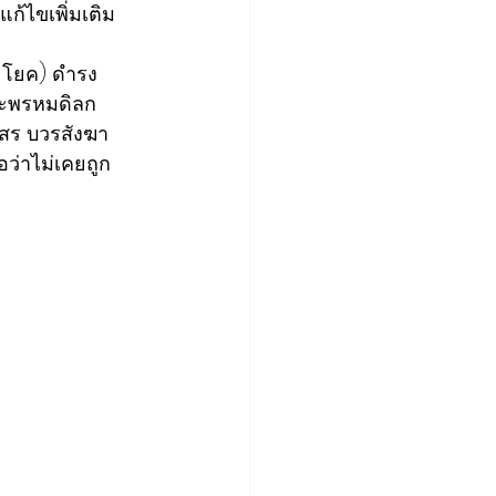
้ไขเพิ่มเติม
ะโยค) ดำรง
ระพรหมดิลก 
สสร บวรสังฆา
ว่าไม่เคยถูก