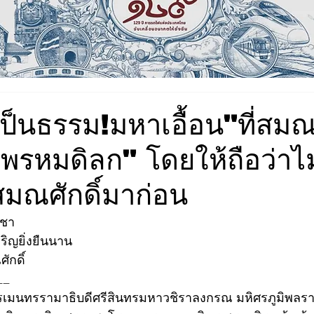
็นธรรม!มหาเอื้อน"ที่สมณศ
ะพรหมดิลก" โดยให้ถือว่าไม
ณศักดิ์มาก่อน
าชา
ิญยิ่งยืนนาน
กดิ์ 
__
มนทรรามาธิบดีศรีสินทรมหาวชิราลงกรณ มหิศรภูมิพลราชวร