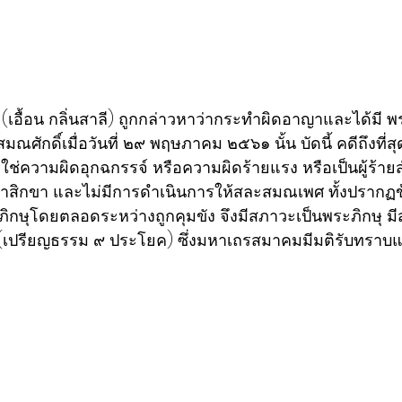
(เอื้อน กลิ่นสาลี) ถูกกล่าวหาว่ากระทำผิดอาญาและได้มี 
กดิ์เมื่อวันที่ ๒๙ พฤษภาคม ๒๕๖๑ นั้น บัดนี้ คดีถึงที่ส
ม่ใช่ความผิดอุกฉกรรจ์ หรือความผิดร้ายแรง หรือเป็นผู้ร้
ลาสิกขา และไม่มีการดำเนินการให้สละสมณเพศ ทั้งปรากฏข้อ
กษุโดยตลอดระหว่างถูกคุมขัง จึงมีสภาวะเป็นพระภิกษุ ม
(เปรียญธรรม ๙ ประโยค) ซึ่งมหาเถรสมาคมมีมติรับทราบแล้วเ