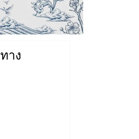
าทาง
ช