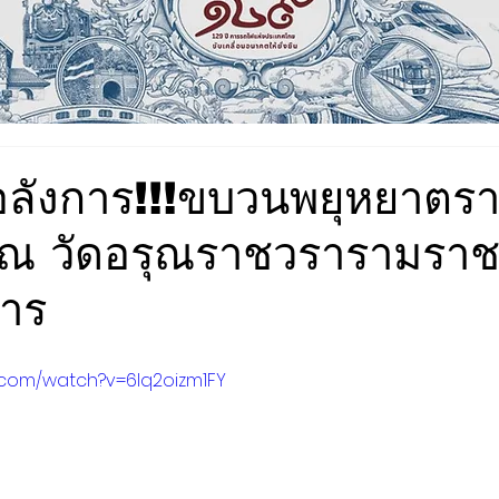
ลังการ!!!ขบวนพยุหยาตร
ณ วัดอรุณราชวรารามรา
หาร
.com/watch?v=6lq2oizm1FY