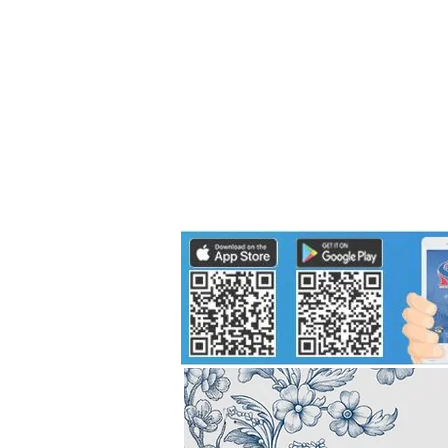
Politics
H-I-T-G
Knowledg
EEC
Eco Industrial Town-S