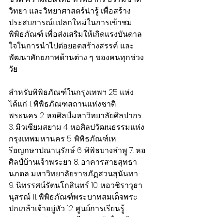
วิทยา และวิทยาศาสตร์น่ารู้ เพื่อสร้าง
ประสบการณ์แปลกใหม่ในการเข้าชม
พิพิธภัณฑ์ เพื่อส่งเสริมให้เกิดแรงบันดาล
ใจในการนำไปต่อยอดสร้างสรรค์ และ
พัฒนาศักยภาพด้านต่าง ๆ ของคนทุกช่วง
วัย
สำหรับพิพิธภัณฑ์ในกรุงเทพฯ 25 แห่ง 
ได้แก่ 1. พิพิธภัณฑสถานแห่งชาติ 
พระนคร 2. หอศิลป์มหาวิทยาลัยศิลปากร 
3. มิวเซียมสยาม 4. หอศิลปวัฒนธรรมแห่ง
กรุงเทพมหานคร 5. พิพิธภัณฑ์เห
รียญกษาปณานุรักษ์ 6. พิพิธบางลำพู 7. หอ
ศิลป์บ้านเจ้าพระยา 8. อาคารสายสุทธา
นภดล มหาวิทยาลัยราชภัฏสวนสุนันทา 
9. นิทรรศน์รัตนโกสินทร์ 10. หอวชิราวุธา
นุสรณ์ 11. พิพิธภัณฑ์พระบาทสมเด็จพระ
ปกเกล้าเจ้าอยู่หัว 12. ศูนย์การเรียนรู้