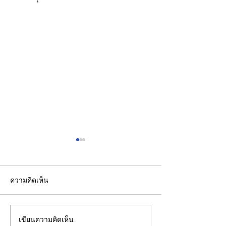
ความคิดเห็น
เขียนความคิดเห็น…
วว. ยกระดับคุณภาพ
"เจ้าฟ้าทีปังกร"เ