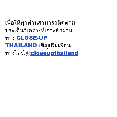
“บริการภาคอุตสาหกรรม”
ทัศนศึกษาวัดโพธิ์
ยืนหนึ่งมาตรฐานสากลขับ
และสนทนาธรรรม
เคลื่อนผู้ประกอบการไทย
ประคุณสมเด็จพร
เพื่อให้ทุกท่านสามารถติดตาม
ด้วยวิทยาศาสตร์
จารย์แบบกันเอง
ประเด็นวิเคราะห์เจาะลึกผ่าน
เทคโนโลยี นวัตกรรม
ทาง
CLOSE-UP
THAILAND
เชิญเพิ่มเพื่อน
ทางไลน์
@closeupthailand
หมวดข่าว
ข่าวเด่น
เศรษฐกิจ
การเมือง
สังคม