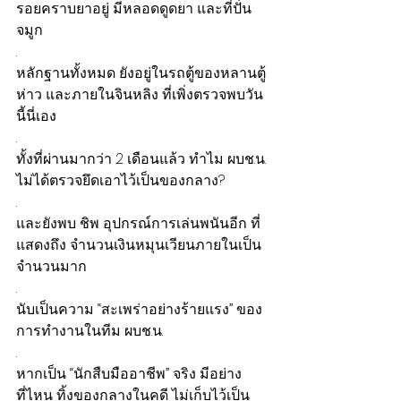
รอยคราบยาอยู่ มีหลอดดูดยา และที่ปั่น
จมูก 
.
หลักฐานทั้งหมด ยังอยู่ในรถตู้ของหลานตู้
ห่าว และภายในจินหลิง ที่เพิ่งตรวจพบวัน
นี้นี่เอง 
.
ทั้งที่ผ่านมากว่า 2 เดือนแล้ว ทำไม ผบช.น. 
ไม่ได้ตรวจยึดเอาไว้เป็นของกลาง?
.
และยังพบ ชิพ อุปกรณ์การเล่นพนันอีก ที่
แสดงถึง จำนวนเงินหมุนเวียนภายในเป็น
จำนวนมาก 
.
นับเป็นความ “สะเพร่าอย่างร้ายแรง” ของ
การทำงานในทีม ผบช.น.
.
หากเป็น “นักสืบมืออาชีพ” จริง มีอย่าง
ที่ไหน ทิ้งของกลางในคดี ไม่เก็บไว้เป็น