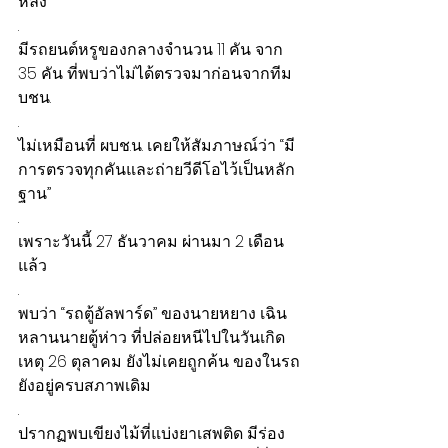
หลิง”
.
มีรถยนต์หรูของกลางจำนวน 11 คัน จาก 
35 คัน ที่พบว่าไม่ได้ตรวจมาก่อนจากทีม 
บชน.
.
ไม่เหมือนที่ ผบช.น. เคยให้สัมภาษณ์ว่า “มี
การตรวจทุกคันและถ่ายวีดีโอไว้เป็นหลัก
ฐาน” 
.
เพราะวันนี้ 27 ธันวาคม ผ่านมา 2 เดือน
แล้ว
.
พบว่า “รถตู้อัลพาร์ด” ของนายหยาง เฉิน 
หลานนายตู้ห่าว ที่ปล่อยหนีไปในวันเกิด
เหตุ 26 ตุลาคม ยังไม่เคยถูกค้น ของในรถ
ยังอยู่ครบสภาพเดิม
.
ปรากฏพบเขียงไม้ที่แบ่งยาเสพติด มีร่อง