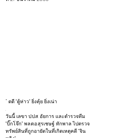
" ดดี “ตู้ห่าว” ยิ่งคุ้ย ยิ่งเน่า
.
วันนี้ เลขา ป.ป.ส. อัยการ และตำรวจทีม 
“บิ๊กโจ๊ก” พล.ต.อ.สุรเชษฐ์ หักพาล ไปตรวจ
ทรัพย์สินที่ถูกอายัดในที่เกิดเหตุคดี “จิน