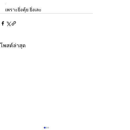
.
เพราะยิ่งคุ้ย ยิ่งเละ
โพสต์ล่าสุด