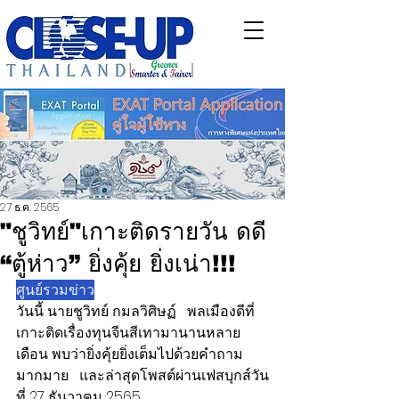
27 ธ.ค. 2565
"ชูวิทย์"เกาะติดรายวัน ดดี
“ตู้ห่าว” ยิ่งคุ้ย ยิ่งเน่า!!!
ศูนย์รวมข่าว
วันนี้ นายชูวิทย์ กมลวิศิษฏ์   พลเมืองดีที่
เกาะติดเรื่องทุนจีนสีเทามานานหลาย
เดือน พบว่ายิ่งคุ้ยยิ่งเต็มไปด้วยคำถาม
มากมาย   และล่าสุดโพสต์ผ่านเฟสบุกส์วัน
ที่ 27 ธันวาคม 2565