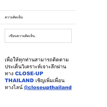
ความคิดเห็น
เขียนความคิดเห็น…
ปลัดมหาดไทยแถลงผล
"พิพัฒน์”ยกทีมลุ
ประชุม กสถ. เคาะมติ
ระบบรางมอสโก จ
รับรองยกเลิกบัญชีเดิม-ขึ้น
VNIIZHT ต่อย
บัญชีสอบท้องถิ่นใหม่ตาม
ไทย - รัสเซีย ดึ
เพื่อให้ทุกท่านสามารถติดตาม
คะแนนจริง
รู้ “ความปลอดภัย
ประเด็นวิเคราะห์เจาะลึกผ่าน
พัฒนาคน” ปูทาง
ทาง
CLOSE-UP
อุตสาหกรรมระบ
THAILAND
เชิญเพิ่มเพื่อน
ทางไลน์
@closeupthailand