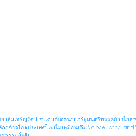
ิธาล้มเจริญรัตน์
. 
#แคนดิเดตนายกรัฐมนตรีพรรคก้าวไกล
#
ลือกก้าวไกลประเทศไทยไม่เหมือนเดิม
#closeupthailand
ู่ความยั่งยืน