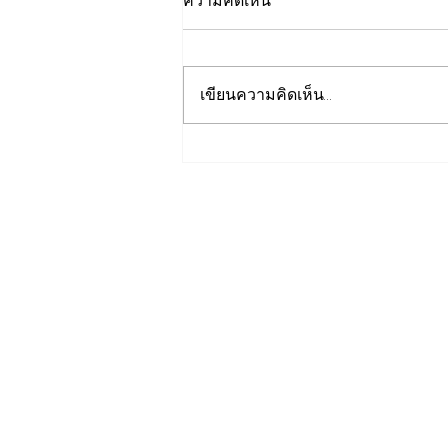
ความคิดเห็น
เขียนความคิดเห็น…
ปลัดมหาดไทยแถลงผลประชุม
กสถ. เคาะมติรับรองยกเลิก
บัญชีเดิม-ขึ้นบัญชีสอบท้องถิ่น
ใหม่ตามคะแนนจริง