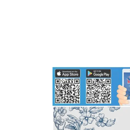
Politics
H-I-T-G
Knowledg
EEC
Eco Industrial Town-S