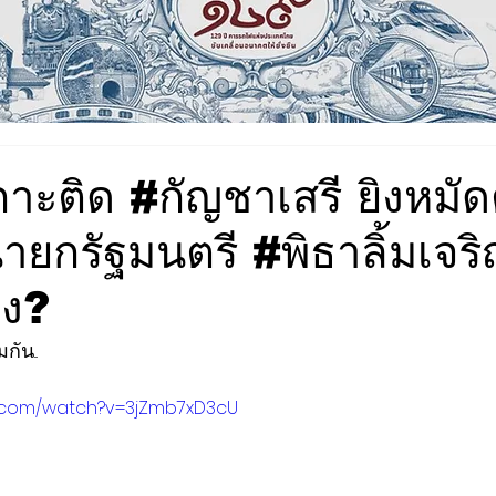
เกาะติด #กัญชาเสรี ยิงหมั
นายกรัฐมนตรี #พิธาลิ้มเจริ
ไง?
ัน...
e.com/watch?v=3jZmb7xD3cU