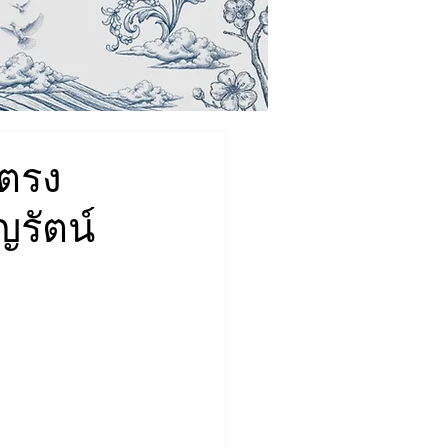
ดตรง
ญรัตน์