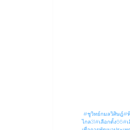
#ชูวิทย์กมลวิศิษฎ์
#พ
ไกล31
#เลือกตั้ง66
#เ
เพื่อการพัฒนาประเทศส