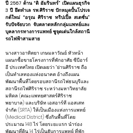
ปี 2567 ด้าน “ดิ อัมรินทร์” เปิดแผนธุรกิจ 
3 ปี ยึดทำเล รพ.ศิริราช ปักหมุดปั้นโปรเจ
กต์ใหม่ “อรุณ ศิริราช ทริปเปิ้ล สเตชั่น” 
รับปัจจัยบวก จับตลาดหลักกลุ่มแพทย์และ
บุคลากรทางการแพทย์ ชูจุดเด่นใกล้สถานี
รถไฟฟ้าสามสาย
นางสาวอาทิตยา เกษมลาวัณย์ หัวหน้า
แผนกซื้อขายโครงการที่พักอาศัย ซีบีอาร์
อี ประเทศไทย เปิดเผยว่า “ย่านศิริราช ถือ
เป็นทำเลทองแห่งอนาคต อ้างถึงแผน
พัฒนาพื้นที่โดยรอบสถานีรถไฟธนบุรีและ
สถานีรถไฟศิริราช ระหว่างมหาวิทยาลัย
มหิดล (คณะแพทยศาสตร์ศิริราช
พยาบาล) และบริษัท เอสอาร์ที แอสเสท 
จำกัด (SRTA) ให้เป็นเมืองแห่งการแพทย์ 
(Medical District) ซึ่งกินพื้นที่โดย
ประมาณ 148 ไร่ โดยระยะแรก นำร่อง
พัฒนาที่ดิน 14 ไร่เป็นฮับการแพทย์ ที่พัก