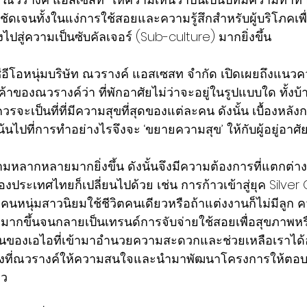
ชัดเจนทั้งในแง่การใช้สอยและความรู้สึกสำหรับผู้บริโภคเพ
ไปสู่ความเป็นซับคัลเจอร์ (Sub-culture) มากยิ่งขึ้น
ีอีโอหนุ่มบริษัท ณวรางค์ แอสเซสท จำกัด เปิดเผยถึงแน
ของณวรางค์ว่า ที่พักอาศัยไม่ว่าจะอยู่ในรูปแบบใด ทั้งบ้า
วรจะเป็นที่ที่มีความสุขที่สุดของแต่ละคน ดังนั้น เบื้องหลัง
นไปที่การทำอย่างไรจึงจะ ‘ขยายความสุข’ ให้กับผู้อยู่อาศ
ความหลากหลายมากยิ่งขึ้น ดังนั้นจึงมีความต้องการที่แตกต
ประเทศไทยก็เปลี่ยนไปด้วย เช่น การก้าวเข้าสู่ยุค Silver
รที่คนหนุ่มสาวนิยมใช้ชีวิตคนเดียวหรือถ้าแต่งงานก็ไม่มีลู
ิ่มมากขึ้นจนกลายเป็นเทรนด์การจับจ่ายใช้สอยเพื่อสุขภาพห
้นของเอไอที่เข้ามาอำนวยความสะดวกและช่วยเหลือเราได้อย่
็นสิ่งที่ณวรางค์ให้ความสนใจและนำมาพัฒนาโครงการให้ตอ
าว