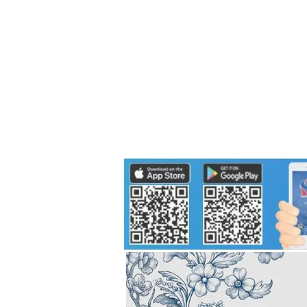
Politics
H-I-T-G
Knowledg
EEC
Eco Industrial Town-S