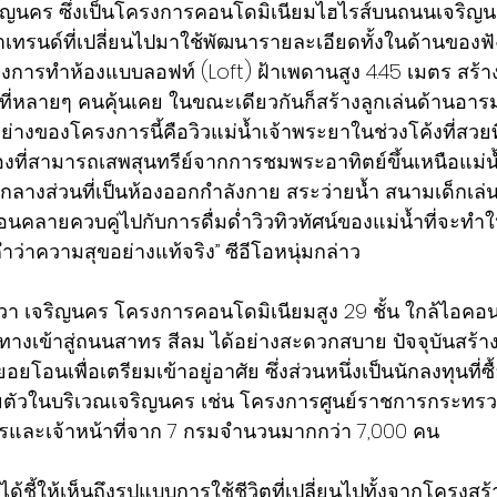
ิญนคร ซึ่งเป็นโครงการคอนโดมิเนียมไฮไรส์บนถนนเจริญนค
อาเทรนด์ที่เปลี่ยนไปมาใช้พัฒนารายละเอียดทั้งในด้านของฟั
งการทำห้องแบบลอฟท์ (Loft) ฝ้าเพดานสูง 4.45 เมตร สร้างม
ที่หลายๆ คนคุ้นเคย ในขณะเดียวกันก็สร้างลูกเล่นด้านอารม
ย่างของโครงการนี้คือวิวแม่น้ำเจ้าพระยาในช่วงโค้งที่สวยที่ส
องที่สามารถเสพสุนทรีย์จากการชมพระอาทิตย์ขึ้นเหนือแม่น
วนกลางส่วนที่เป็นห้องออกกำลังกาย สระว่ายน้ำ สนามเด็กเล่น 
่อนคลายควบคู่ไปกับการดื่มด่ำวิวทิวทัศน์ของแม่น้ำที่จะทำ
งคำว่าความสุขอย่างแท้จริง” ซีอีโอหนุ่มกล่าว
วา เจริญนคร โครงการคอนโดมิเนียมสูง 29 ชั้น ใกล้ไอคอ
นทางเข้าสู่ถนนสาทร สีลม ได้อย่างสะดวกสบาย ปัจจุบันสร้า
ยโอนเพื่อเตรียมเข้าอยู่อาศัย ซึ่งส่วนหนึ่งเป็นนักลงทุนที่ซื้
ยตัวในบริเวณเจริญนคร เช่น โครงการศูนย์ราชการกระท
ารและเจ้าหน้าที่จาก 7 กรมจำนวนมากกว่า 7,000 คน
ได้ชี้ให้เห็นถึงรูปแบบการใช้ชีวิตที่เปลี่ยนไปทั้งจากโครงส