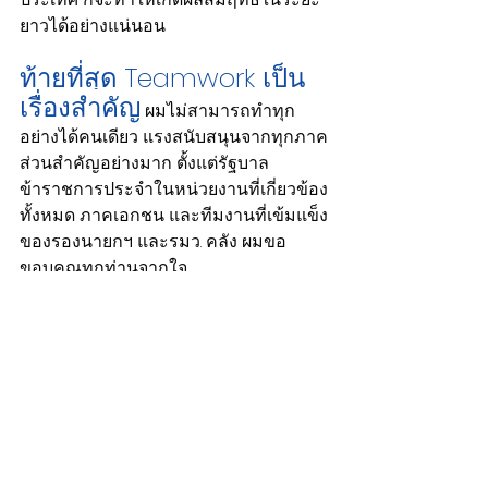
ยาวได้อย่างแน่นอน
ท้ายที่สุด Teamwork เป็น
เรื่องสำคัญ
 ผมไม่สามารถทำทุก
อย่างได้คนเดียว แรงสนับสนุนจากทุกภาค
ส่วนสำคัญอย่างมาก ตั้งแต่รัฐบาล 
ข้าราชการประจำในหน่วยงานที่เกี่ยวข้อง
ทั้งหมด ภาคเอกชน และทีมงานที่เข้มแข็ง
ของรองนายกฯ และรมว. คลัง ผมขอ
ขอบคุณทุกท่านจากใจ
ผมจะพยายามมา Update เรื่องต่างๆ อยู่
เรื่อยๆ นะครับ โดยอาจจะมีทีม Admin 
ของ page มาสรุป กิจกรรมของผมและ
ให้ความรู้ต่างๆ รวมทั้งช่วยตอบคำถาม
เป็นระยะๆ ในช่วงที่ผมติดภารกิจครับ
Stay Tune และขอบคุณครับ"