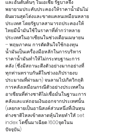
และอันดับต้นๆ ในเอเชีย รัฐบาลจึง
พยายามประคับประคองให้ราคาน้ำมันไม่
ผันผวนสุดโต่งและขาดแคลนเหมือนหลาย
ประเทศ โดยรัฐบาลสามารถประคองให้
ไทยมีน้ำมันใช้ในราคาที่ต่ำกว่าหลาย
ประเทศในอาเซียนในช่วงเดือนเมษายน 
– พฤษภาคม การตัดสินใจใช้กองทุน
น้ำมันเป็นเครื่องมือหลักในการบริหาร
ราคาน้ำมันทำให้ไม่กระทบฐานะการ
คลัง (ซึ่งมีสถานะตึงตัวอย่างมากอย่างที่
ทุกท่านทราบกันดีในช่วงอภิปรายงบ
ประมาณที่ผ่านมา) จนลามไปเกิดวิกฤติ
การคลังเหมือนกรณีตัวอย่างประเทศใน
อาเซียนที่ต่างชาติไม่เชื่อมั่นในฐานะการ
คลังและแห่ถอนเงินออกจากประเทศนั้น 
(เลยกลายเป็นอานิสงค์ส่วนหนึ่งที่เงินทุน
ต่างชาติไหลเข้าตลาดหุ้นไทยทำใหั set 
index โตขึ้นมาเฉียด 1600จุดในน
ปัจจุบัน) 