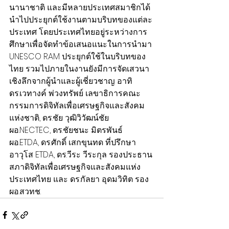
นานาชาติ และมีหลายประเทศสมาชิกได้
นำไปประยุกต์ใช้งานตามบริบทของแต่ละ
ประเทศ โดยประเทศไทยอยู่ระหว่างการ
ศึกษาเพื่อจัดทำข้อเสนอแนะในการนำมา 
UNESCO RAM ประยุกต์ใช้ในบริบทของ
ไทย รวมไปภายในงานยังมีการจัดเสวนา
เชิงลึกจากผู้นำและผู้เชี่ยวชาญ อาทิ 
ดร.เวทางค์ พ่วงทรัพย์ เลขาธิการคณะ
กรรมการดิจิทัลเพื่อเศรษฐกิจและสังคม
แห่งชาติ, ดร.ชัย วุฒิวิวัฒน์ชัย           
ผอ.NECTEC, ดร.ชัยชนะ มิตรพันธ์ 
ผอ.ETDA, ดร.ศักดิ์ เสกขุนทด ที่ปรึกษา
อาวุโส ETDA, ดร.วีระ วีระกุล รองประธาน
สภาดิจิทัลเพื่อเศรษฐกิจและสังคมแห่ง
ประเทศไทย และ ดร.กัลยา อุดมวิทิต รอง 
ผอ.สวทช.