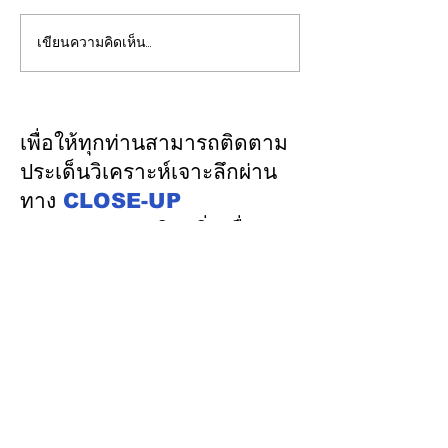
เขียนความคิดเห็น…
CFO กลุ่มดุสิตธานีแนะนัก
ชไนเดอร์ อิเล็คท
บัญชีรุ่นใหม่พัฒนาทักษะสู่
กับ AMD เปิดตัว
“คู่คิดทางธุรกิจ”
สถาปัตยกรรมอ้างอ
แรกบน
เพื่อให้ทุกท่านสามารถติดตาม
แพลตฟอร์ม “Hel
ประเด็นวิเคราะห์เจาะลึกผ่าน
การติดตั้งใช้งาน
ทาง
CLOSE-UP
Factory
THAILAND
เชิญเพิ่มเพื่อน
ทางไลน์
@closeupthailand
หมวดข่าว
ข่าวเด่น
เศรษฐกิจ