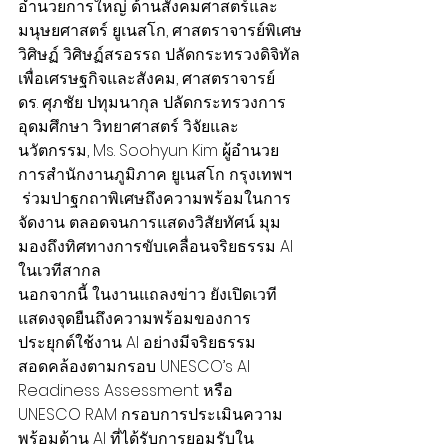
อำนวยการใหญ่ ด้านสังคมศาสตร์และ
มนุษยศาสตร์ ยูเนสโก, ศาสตราจารย์พิเศษ
วิศิษฏ์ วิศิษฏ์สรอรรถ ปลัดกระทรวงดิจิทัล
เพื่อเศรษฐกิจและสังคม, ศาสตราจารย์ 
ดร. ศุภชัย ปทุมนากุล ปลัดกระทรวงการ
อุดมศึกษา วิทยาศาสตร์ วิจัยและ
นวัตกรรม, Ms. Soohyun Kim ผู้อำนวย
การสำนักงานภูมิภาค ยูเนสโก กรุงเทพฯ 
 ร่วมปาฐกถาพิเศษถึงความพร้อมในการ
จัดงาน ตลอดจนการแสดงวิสัยทัศน์ มุม
มองถึงทิศทางการขับเคลื่อนจริยธรรม AI 
ในเวทีสากล
นอกจากนี้ ในงานแถลงข่าว ยังเปิดเวที
แสดงจุดยืนถึงความพร้อมของการ
ประยุกต์ใช้งาน AI อย่างมีจริยธรรม 
สอดคล้องตามกรอบ UNESCO’s AI 
Readiness Assessment หรือ 
UNESCO RAM กรอบการประเมินความ
พร้อมด้าน AI ที่ได้รับการยอมรับใน