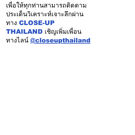
ในเวทีประชุมหารือเชิง
“AA / Stable” 3
เพื่อให้ทุกท่านสามารถติดตาม
นโยบายด้านพลังงานไทย -
เนื่อง
ประเด็นวิเคราะห์เจาะลึกผ่าน
ออสเตรเลีย ครั้งที่ 2 ณ
ทาง
CLOSE-UP
เมืองแคนเบอร์รา เครือรัฐ
THAILAND
เชิญเพิ่มเพื่อน
ออสเตรเลีย
ทางไลน์
@closeupthailand
หมวดข่าว
ข่าวเด่น
เศรษฐกิจ
การเมือง
สังคม
ต่างประเทศ
ศิลปวัฒนธรรม-การศึกษา
พลังงาน สิ่งแวดล้อม