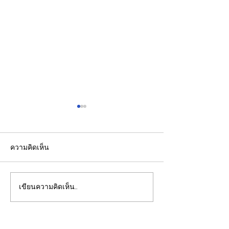
ความคิดเห็น
เขียนความคิดเห็น…
รองปลัดกระทรวงพลังงาน
EGCO Group ต
นำคณะผู้แทนไทยผลักดัน
ความเชื่อมั่นจา
ความร่วมมือด้านพลังงาน
เงิน รักษาอันดับ