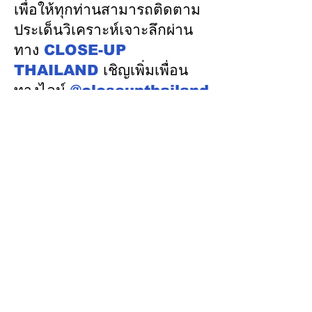
เศรษฐกิจหมุนเวียน
เพิ่มขึ้นคนไทยก
เพื่อให้ทุกท่านสามารถติดตาม
รู้ตัวเมื่อโรคลุกล
ประเด็นวิเคราะห์เจาะลึกผ่าน
ทาง
CLOSE-UP
THAILAND
เชิญเพิ่มเพื่อน
ทางไลน์
@closeupthailand
หมวดข่าว
ข่าวเด่น
เศรษฐกิจ
การเมือง
สังคม
ต่างประเทศ
ศิลปวัฒนธรรม-การศึกษา
พลังงาน สิ่งแวดล้อม