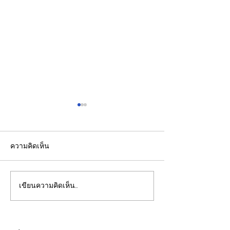
ความคิดเห็น
เขียนความคิดเห็น…
ส.อ.ท. เดินหน้าผลักดันเอ
“ไม่สูบบุหรี่" ก็เป
ทานอลและ SAF ยกระดับ
ปอดได้ แพทย์เตือ
เศรษฐกิจฐานรากสู่
ป่วยอายุน้อยตั้งแ