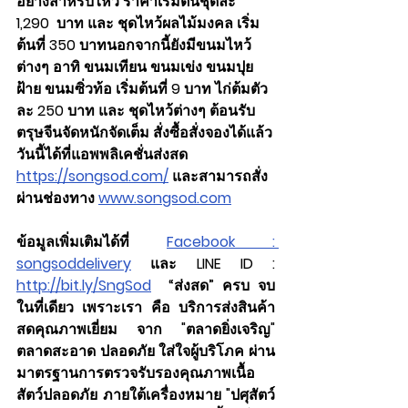
อย่างสำหรับไหว้ ราคาเริ่มต้นชุดละ 
1,290  บาท และ ชุดไหว้ผลไม้มงคล เริ่ม
ต้นที่ 350 บาทนอกจากนี้ยังมีขนมไหว้
ต่างๆ อาทิ ขนมเทียน ขนมเข่ง ขนมปุย
ฝ้าย ขนมซิ่วท้อ เริ่มต้นที่ 9 บาท ไก่ต้มตัว
ละ 250 บาท และ ชุดไหว้ต่างๆ ต้อนรับ
ตรุษจีนจัดหนักจัดเต็ม สั่งซื้อสั่งจองได้แล้ว
วันนี้ได้ที่แอพพลิเคชั่นส่งสด 
https://songsod.com/
 และสามารถสั่ง
ผ่านช่องทาง 
www.songsod.com
ข้อมูลเพิ่มเติมได้ที่ 
Facebook : 
songsoddelivery
 และ LINE ID : 
http://bit.ly/SngSod
  “ส่งสด” ครบ จบ 
ในที่เดียว เพราะเรา คือ บริการส่งสินค้า
สดคุณภาพเยี่ยม จาก "ตลาดยิ่งเจริญ" 
ตลาดสะอาด ปลอดภัย ใส่ใจผู้บริโภค ผ่าน
มาตรฐานการตรวจรับรองคุณภาพเนื้อ
สัตว์ปลอดภัย ภายใต้เครื่องหมาย "ปศุสัตว์ 