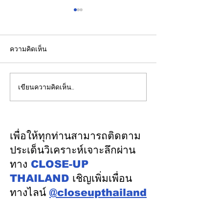
ความคิดเห็น
เขียนความคิดเห็น…
ชไนเดอร์ อิเล็คทริค ร่วม
เปิดรับสมัคร Wa
Leadership P
กับ AMD เปิดตัว
รุ่น 11เปลี่ยนควา
สถาปัตยกรรมอ้างอิงครั้ง
ด้านวิกฤตน้ำ ให้
แรกบน
เพื่อให้ทุกท่านสามารถติดตาม
ได้เปรียบทางธุรก
แพลตฟอร์ม “Helios” เร่ง
ประเด็นวิเคราะห์เจาะลึกผ่าน
การติดตั้งใช้งานสำหรับ AI
ทาง
CLOSE-UP
Factory
THAILAND
เชิญเพิ่มเพื่อน
ทางไลน์
@closeupthailand