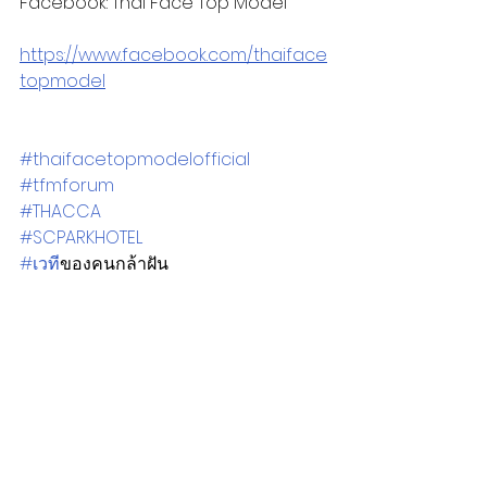
Facebook: Thai Face Top Model
https://www.facebook.com/thaiface
topmodel
#thaifacetopmodelofficial
#tfmforum
#THACCA
#SCPARKHOTEL
#เวท
ีของคนกล้าฝัน
โพสต์ล่าสุด