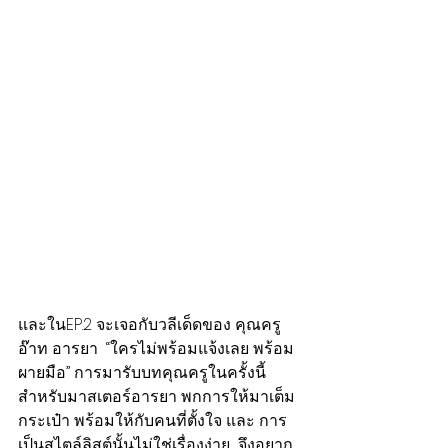
และในEP.2 จะเจอกับวลีเด็ดของ คุณครู
อ๊าท อารยา  “ใครไม่พร้อมแจ้งเลย พร้อม
ผายมือ” การมารับบทคุณครูในครั้งนี้ 
สำหรับมาสเตอร์อารยา พกการให้มาเต็ม
กระเป๋า พร้อมให้กับคนที่ตั้งใจ และ การ
เป็นสไตล์ลิสต์นั้นไม่ใช่เรื่องง่าย  จึงอยาก