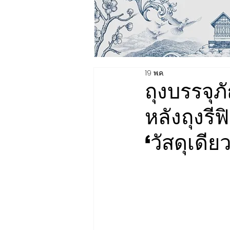
19 พ.ค.
ถุงบรรจุภั
หลังถุงร
‘วัสดุเดีย