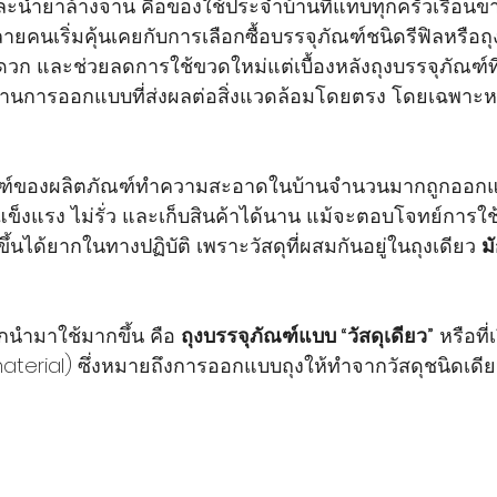
 และน้ำยาล้างจาน คือของใช้ประจำบ้านที่แทบทุกครัวเรือนข
 หลายคนเริ่มคุ้นเคยกับการเลือกซื้อบรรจุภัณฑ์ชนิดรีฟิลหรือถุง
วก และช่วยลดการใช้ขวดใหม่แต่เบื้องหลังถุงบรรจุภัณฑ์ที่
ดด้านการออกแบบที่ส่งผลต่อสิ่งแวดล้อมโดยตรง โดยเฉพาะ
ภัณฑ์ของผลิตภัณฑ์ทำความสะอาดในบ้านจำนวนมากถูกออก
ให้แข็งแรง ไม่รั่ว และเก็บสินค้าได้นาน แม้จะตอบโจทย์การใ
ึ้นได้ยากในทางปฏิบัติ เพราะวัสดุที่ผสมกันอยู่ในถุงเดียว 
ม
ถูกนำมาใช้มากขึ้น คือ 
ถุงบรรจุภัณฑ์แบบ “วัสดุเดียว”
 หรือที
terial) ซึ่งหมายถึงการออกแบบถุงให้ทำจากวัสดุชนิดเดียว