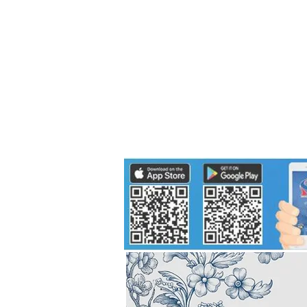
Politics
H-I-T-G
Knowledg
EEC
Eco Industrial Town-S