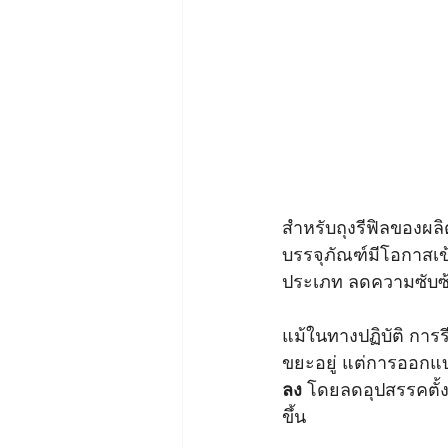
สำหรับถุงรีฟิลของผลิ
บรรจุภัณฑ์มีโอกาสเข
ประเภท ลดความซับซ้อ
แม้ในทางปฏิบัติ กา
ขยะอยู่ แต่การออกแบบ
ลง
 โดยลดอุปสรรคตั้ง
ขึ้น