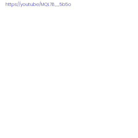
https://youtu.be/MQL7B__5b5o
โพสต์ล่าสุด