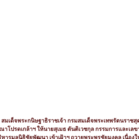
65 สมเด็จพระกนิษฐาธิราชเจ้า กรมสมเด็จพระเทพรัตนราชส
ณาโปรดเกล้าฯ ให้นายสุเมธ ตันติเวชกุล กรรมการและเลขาธ
ิหารมูลนิธิชัยพัฒนา เข้าเฝ้าฯ ถวายพระพรชัยมงคล เนื่อง