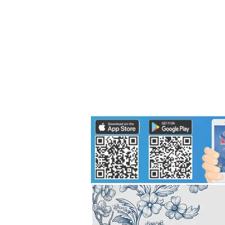
Politics
H-I-T-G
Knowledg
EEC
Eco Industrial Town-S