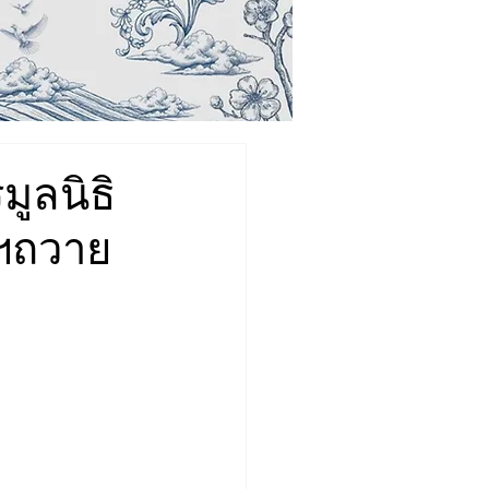
ูลนิธิ
าฯถวาย