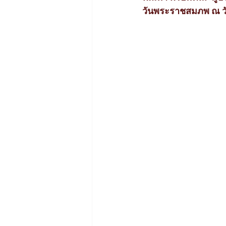
วันพระราชสมภพ ณ ว