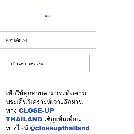
ความคิดเห็น
เขียนความคิดเห็น…
EGCO Group ตอกย้ำ
ปลัดมหาดไทยแ
ความเชื่อมั่นจากตลาดการ
ประชุม กสถ. เคา
เงิน รักษาอันดับเครดิต
รับรองยกเลิกบัญชี
“AA / Stable” 3 ปีต่อ
บัญชีสอบท้องถิ่
เพื่อให้ทุกท่านสามารถติดตาม
เนื่อง
คะแนนจริง
ประเด็นวิเคราะห์เจาะลึกผ่าน
ทาง
CLOSE-UP
THAILAND
เชิญเพิ่มเพื่อน
ทางไลน์
@closeupthailand