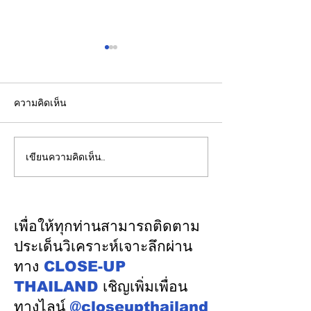
ความคิดเห็น
เขียนความคิดเห็น…
รองปลัดกระทรวงพลังงาน
EGCO Group ต
นำคณะผู้แทนไทยผลักดัน
ความเชื่อมั่นจา
ความร่วมมือด้านพลังงาน
เงิน รักษาอันดับ
ในเวทีประชุมหารือเชิง
“AA / Stable” 3
เพื่อให้ทุกท่านสามารถติดตาม
นโยบายด้านพลังงานไทย -
เนื่อง
ประเด็นวิเคราะห์เจาะลึกผ่าน
ออสเตรเลีย ครั้งที่ 2 ณ
ทาง
CLOSE-UP
เมืองแคนเบอร์รา เครือรัฐ
THAILAND
เชิญเพิ่มเพื่อน
ออสเตรเลีย
ทางไลน์
@closeupthailand