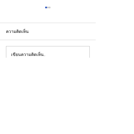
ความคิดเห็น
เขียนความคิดเห็น…
#ศึกสายน้ำคลอง
"สีหศักดิ์" ตอบค
รังสิต2569ปิดฉากแข่งเรือ
กรณีรายงานของ
ยาวประเพณีนคร
เกี่ยวกับปัญหาไท
รังสิต"ปัญญา ป.นำโชค-
ที่นำเสนอUN
เพื่อให้ทุกท่านสามารถติดตาม
สิงห์รังสิต"คว้าถ้วย
ประเด็นวิเคราะห์เจาะลึกผ่าน
พระราชทาน ปี 69
ทาง
CLOSE-UP
THAILAND
เชิญเพิ่มเพื่อน
ทางไลน์
@closeupthailand