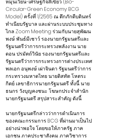
หมุนเวียน-เศรษฐกิจสีเขียว (Bio-
Circular-Green Economy: BCG 
Model) ครั้งที่ 1/2565 ณ ตึกภักดีบดินทร์ 
ทำเนียบรัฐบาล และผ่านระบบประชุมทาง
ไกล Zoom Meeting ร่วมกับนายสุพัฒน
พงษ์ พันธ์มีเชาว์ รองนายกรัฐมนตรีและ
รัฐมนตรีว่าการกระทรวงพลังงาน นาย
ดอน ปรมัตถ์วินัย รองนายกรัฐมนตรีและ
รัฐมนตรีว่าการกระทรวงการต่างประเทศ 
พลเอก อนุพงษ์ เผ่าจินดา รัฐมนตรีว่าการ
กระทรวงมหาดไทย นายดิสทัต โหตระ
กิตย์ เลขาธิการนายกรัฐมนตรี ทั้งนี้ นาย
ธนกร วังบุญคงชนะ โฆษกประจำสำนัก
นายกรัฐมนตรี สรุปสาระสำคัญ ดังนี้
นายกรัฐมนตรีกล่าวว่าการดำเนินการ
ของคณะกรรมการ BCG ที่ผ่านมาเป็นไป
อย่างน่าพอใจ โดยขอให้ภาครัฐ ภาค
เอกชน ภาคประชาสังคม ภาควิชาการ 