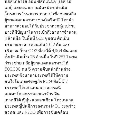
นิธิสโกลารส์ ออฟ ซัสทีแนนซ์ (เอส โอ 
เอส) และหน่วยงานพันธมิตร ดำเนิน
โครงการ “ธนาคารอาหาร” เพื่อช่วยเหลือ
ผู้ขาดแคลนอาหารช่วงโควิด-19 โดยนำ
อาหารส่งมอบให้กับประชากรกลุ่มเปราะ
บางที่มีปัญหาในการเข้าถึงอาหารจำนวน 
11 ล้านมื้อ ในพื้นที่ 552 ชุมชน คิดเป็น
ปริมาณอาหารส่วนเกิน 2,612 ตัน และ
ปริมาณ ก๊าซ CO2 ที่ลดได้ 4,964 ตัน และ
ตั้งเป้าเพิ่มเป็น 25 ล้านมื้อ ในปี 2570 คาด
ว่าจะช่วยเหลือผู้ขาดแคลนอาหารได้ 
500,000 คน 5. ความคืบหน้าด้านต่าง
ประเทศ ซึ่งนานาประเทศได้ให้ความ
สนใจโมเดลเศรษฐกิจ BCG ทั้งนี้ มี 7 
ประเทศ ได้แก่ แคนาดา เยอรมนี 
เดนมาร์ก สหราชอาณาจักร จีน 
เกาหลีใต้ ญี่ปุ่น และอาเซียน โดยเฉพาะ
ประเทศญี่ปุ่นมีการลงนาม MOU ระหว่าง 
สวทช. และ NEDO เพื่อการขับเคลื่อน 