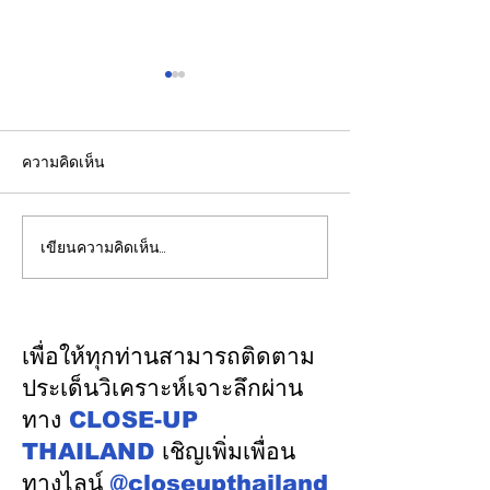
ความคิดเห็น
เขียนความคิดเห็น…
ตื่นเต้น และตอบรับ
"สีหศักดิ์" ตอบค
ล้นหลาม!!!กับวันแรก
กรณีรายงานของ
เจ้าKIHA ดีเซลรางที่ชาว
เกี่ยวกับปัญหาไท
ญี่ปุ่นคุ้นเคยเมื่อรฟท.นำมา
ที่นำเสนอUN
เพื่อให้ทุกท่านสามารถติดตาม
แปลงโฉม เพื่อทำหน้าที่"วัน
ประเด็นวิเคราะห์เจาะลึกผ่าน
เสาร-อาทิตย์ พาท่อง
ทาง
CLOSE-UP
เที่ยว วันธรรมดา พาคนมา
THAILAND
เชิญเพิ่มเพื่อน
ทำงานในเมืองกรุง"
ทางไลน์
@closeupthailand