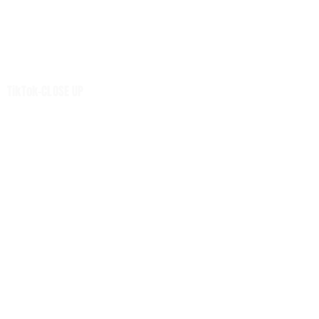
การตลาด-สุขภาพ
เทคโนโลยี
นวัตกรรม
เสียงชุมชน
TikTok-CLOSE UP
ศูนย์รวมข่าวดี
ศูนย์รวมข่าว
ท่องเที่ยว -นวัตวิถี
Net Zero
หมวดความรู้
H-I-T-G
Knowledge Sharing
Forum
Insight
Strategy
Creative: CSR