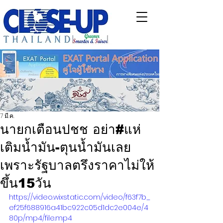
7 มี.ค.
นายกเตือนปชช อย่า#แห่
เติมน้ำมัน-ตุนน้ำมันเลย
เพราะรัฐบาลตรึงราคาไม่ให้
ขึ้น15วัน
https://video.wixstatic.com/video/f63f7b_
ef25f688916a41bc922c05d1dc2e004e/4
80p/mp4/file.mp4