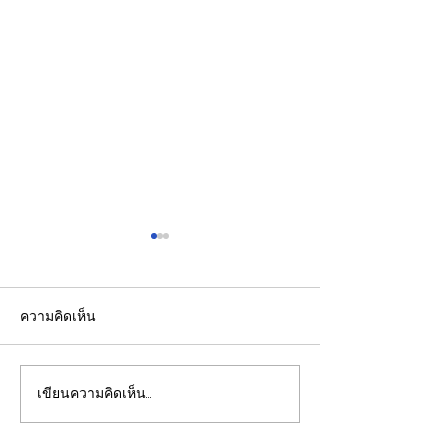
ความคิดเห็น
เขียนความคิดเห็น…
รองปลัดกระทรวงพลังงาน
EGCO Group ต
นำคณะผู้แทนไทยผลักดัน
ความเชื่อมั่นจา