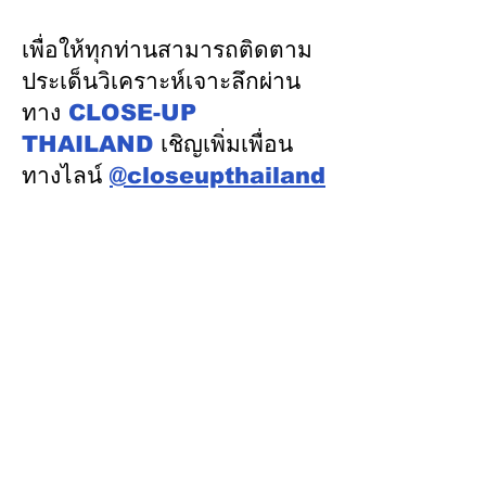
ความร่วมมือด้านพลังงาน
เงิน รักษาอันดับ
ในเวทีประชุมหารือเชิง
“AA / Stable” 3
เพื่อให้ทุกท่านสามารถติดตาม
นโยบายด้านพลังงานไทย -
เนื่อง
ประเด็นวิเคราะห์เจาะลึกผ่าน
ออสเตรเลีย ครั้งที่ 2 ณ
ทาง
CLOSE-UP
เมืองแคนเบอร์รา เครือรัฐ
THAILAND
เชิญเพิ่มเพื่อน
ออสเตรเลีย
ทางไลน์
@closeupthailand
หมวดข่าว
ข่าวเด่น
เศรษฐกิจ
การเมือง
สังคม
ต่างประเทศ
ศิลปวัฒนธรรม-การศึกษา