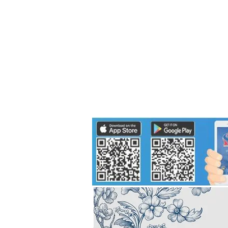
Politics
H-I-T-G
Knowledg
EEC
Eco Industrial Town-S