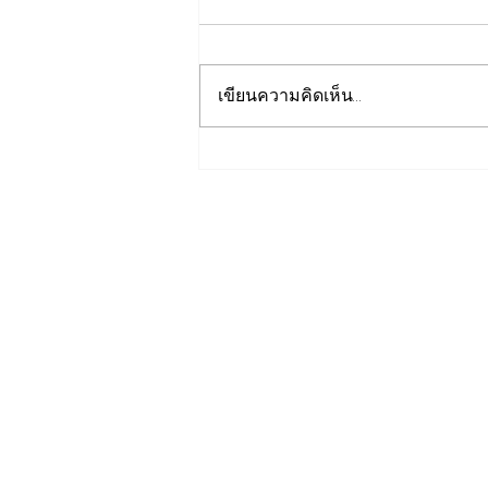
เขียนความคิดเห็น…
เปิดปฐมบทใหม่ รถไฟฟ้าโมโน
เรลหาดใหญ่ สงขลา มูลค่า
1.7 หมื่นล้าน ล่าสุดค
รม.อนุมัติให้รฟม.เข้าดำเนิน
การ