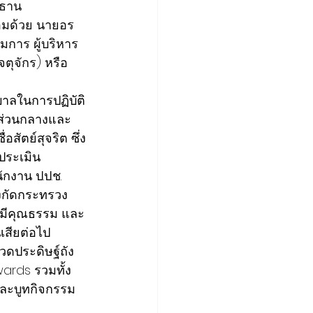
ธาน
อมด้วย นายอร
การ ผู้บริหาร 
ตุจักร) หรือ
ิบาลในการปฏิบัติ
นส่วนกลางและ
สัตย์สุจริต ซึ่ง
ประเมิน
งาน ป.ป.ช. 
ังกัดกระทรวง
 มีคุณธรรม และ
นเสียต่อไป
วดประดิษฐ์ถัง
Awards รวมทั้ง
ละบูทกิจกรรม