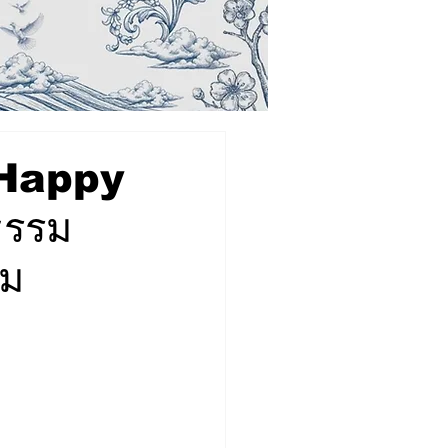
 Happy
ธรรม
อม