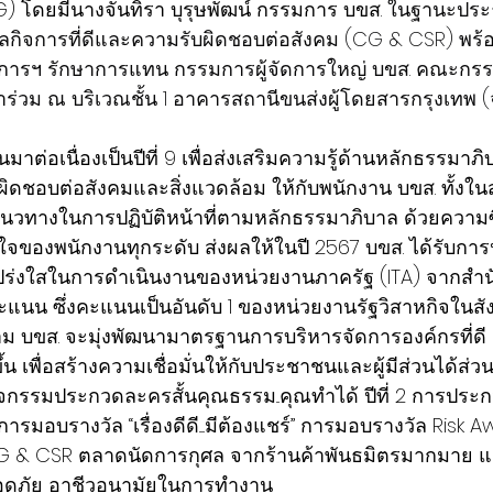
G) โดยมีนางจันทิรา บุรุษพัฒน์ กรรมการ บขส. 
ในฐานะประ
ลกิจการที่ดีและความรับผิดชอบต่อสังคม (CG & CSR) พร้
มการฯ รักษาการแทน กรรมการผู้จัดการใหญ่ บขส. คณะกรรม
ร่วม ณ บริเวณชั้น 1 อาคารสถานีขนส่งผู้โดยสารกรุงเทพ (จ
นมาต่อเนื่องเป็นปีที่ 9 เพื่อส่งเสริมความรู้ด้านหลักธรรมาภ
ดชอบต่อสังคมและสิ่งแวดล้อม ให้กับพนักงาน บขส. ทั้งใ
นแนวทางในการปฏิบัติหน้าที่ตามหลักธรรมาภิบาล ด้วยความซื่อ
จของพนักงานทุกระดับ ส่งผลให้ในปี 2567 บขส. ได้รับการ
งใสในการดำเนินงานของหน่วยงานภาครัฐ (ITA) จากสำนัก
คะแนน ซึ่งคะแนนเป็นอันดับ 1 ของหน่วยงานรัฐวิสาหกิจในส
ม บขส. จะมุ่งพัฒนามาตรฐานการบริหารจัดการองค์กรที่ดี
ึ้น เพื่อสร้างความเชื่อมั่นให้กับประชาชนและผู้มีส่วนได้ส่ว
กิจกรรมประกวดละครสั้นคุณธรรม...คุณทำได้ ปีที่ 2 การประก
ารมอบรางวัล “เรื่องดีดี.....มีต้องแชร์” การมอบรางวัล Risk 
G & CSR ตลาดนัดการกุศล จากร้านค้าพันธมิตรมากมาย แ
อดภัย อาชีวอนามัยในการทำงาน