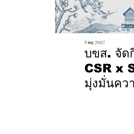
11 พ.ย. 2567
บขส. จั
CSR x S
มุ่งมั่นค