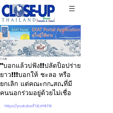
3 ก.ค.
"บอกแล้วบ่ฟัง!!ปลัดป็อปร่าย
ยาว!!!บอกให้ ชะลอ หรือ
ยกเลิก แต่คณะกก.สถ.ที่มี
คนนอกร่วมอยู่ด้วยไม่เชื่อ
https://youtu.be/f7JEzHYkT18