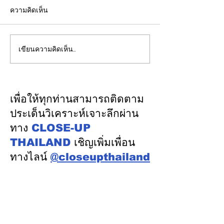
ความคิดเห็น
เขียนความคิดเห็น…
ปลัดมหาดไทยแถลงผล
"พิพัฒน์”ยกทีมลุ
ประชุม กสถ. เคาะมติ
ระบบรางมอสโก จ
รับรองยกเลิกบัญชีเดิม-ขึ้น
VNIIZHT ต่อย
บัญชีสอบท้องถิ่นใหม่ตาม
ไทย - รัสเซีย ดึ
เพื่อให้ทุกท่านสามารถติดตาม
คะแนนจริง
รู้ “ความปลอดภัย
ประเด็นวิเคราะห์เจาะลึกผ่าน
พัฒนาคน” ปูทาง
ทาง
CLOSE-UP
อุตสาหกรรมระบ
THAILAND
เชิญเพิ่มเพื่อน
ทางไลน์
@closeupthailand
หมวดข่าว