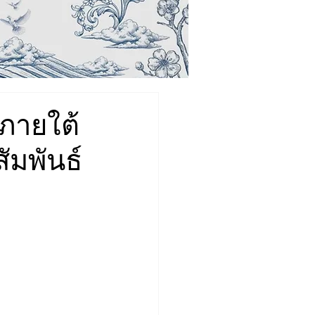
ภายใต้
ัมพันธ์