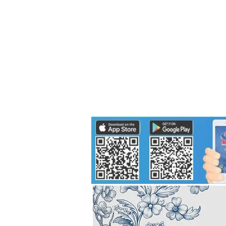
Politics
H-I-T-G
Knowledg
EEC
Eco Industrial Town-S