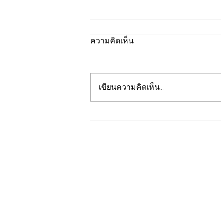
ความคิดเห็น
เขียนความคิดเห็น…
เปิดปฐมบทใหม่ รถไฟฟ้าโมโน
เรลหาดใหญ่ สงขลา มูลค่า
1.7 หมื่นล้าน ล่าสุดค
รม.อนุมัติให้รฟม.เข้าดำเนิน
การ