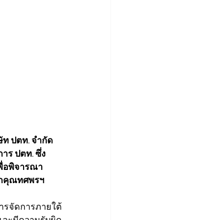
ัท ปตท. จำกัด 
ร ปตท. ซึ่ง 
พื่อพิจารณา
ากคุณทศพรฯ 
และมีความรับผิด