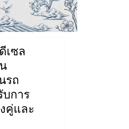
ดีเซล
ัน
ทนรถ
รับการ
งคู่และ