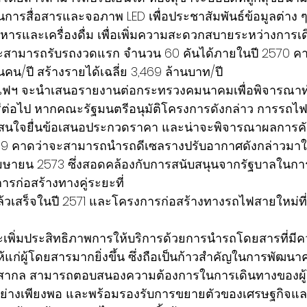
สื่อสารและจอภาพ LED เพื่อประชาสัมพันธ์ข้อมูลต่าง ๆ น
หารและเครื่องดื่ม เพื่อเพิ่มความสะดวกสบายระหว่างการเด
ี้ จะสามารถรับรถงวดแรก จำนวน 60 คันได้ภายในปี 2570 คาด
านคน/ปี สร้างรายได้เฉลี่ย 3,469 ล้านบาท/ปี
รถไฟฯ จะนำเสนอรายงานต่อกระทรวงคมนาคมเพื่อพิจารณา
ต่อไป หากคณะรัฐมนตรีอนุมัติโครงการดังกล่าว การรถไฟ
้สนใจยื่นข้อเสนอประกวดราคา และน่าจะพิจารณาผลการคั
9 คาดว่าจะสามารถนำรถดีเซลรางปรับอากาศดังกล่าวมาให
มษายน 2573 ซึ่งสอดคล้องกับการสนับสนุนจากรัฐบาลในกา
รก่อสร้างทางคู่ระยะที่
แล้วเสร็จในปี 2571 และโครงการก่อสร้างทางรถไฟสายใหม่ที
ี่จะเพิ่มประสิทธิภาพการให้บริการด้วยการนำรถโดยสารที่มี
่ผู้โดยสารมากยิ่งขึ้น ซึ่งถือเป็นก้าวสำคัญในการพัฒน
สากล สามารถตอบสนองความต้องการในการเดินทางของผู้โด
ด้อย่างเพียงพอ และพร้อมรองรับการขยายตัวของเศรษฐกิจแ