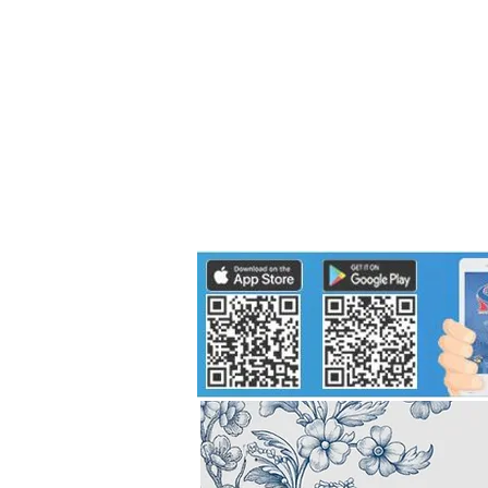
Politics
H-I-T-G
Knowledg
EEC
Eco Industrial Town-S