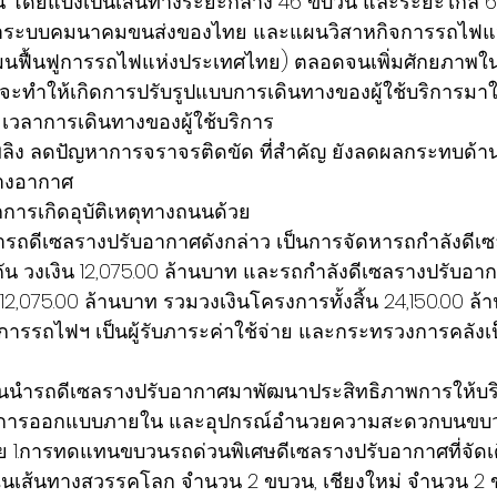
วน โดยแบ่งเป็นเส้นทางระยะกลาง 46 ขบวน และระยะไกล
าระบบคมนาคมขนส่งของไทย และแผนวิสาหกิจการรถไฟแ
แผนฟื้นฟูการรถไฟแห่งประเทศไทย) ตลอดจนเพิ่มศักยภาพใน
ี่จะทำให้เกิดการปรับรูปแบบการเดินทางของผู้ใช้บริการม
ะเวลาการเดินทางของผู้ใช้บริการ
เพลิง ลดปัญหาการจราจรติดขัด ที่สำคัญ ยังลดผลกระทบด้าน
างอากาศ
ารเกิดอุบัติเหตุทางถนนด้วย
รถดีเซลรางปรับอากาศดังกล่าว เป็นการจัดหารถกำลังดีเ
ัน วงเงิน 12,075.00 ล้านบาท และรถกำลังดีเซลรางปรับอากา
12,075.00 ล้านบาท รวมวงเงินโครงการทั้งสิ้น 24,150.00 ล้า
่งการรถไฟฯ เป็นผู้รับภาระค่าใช้จ่าย และกระทรวงการคลังเป็
ีแผนนำรถดีเซลรางปรับอากาศมาพัฒนาประสิทธิภาพการให้บร
น ทั้งการออกแบบภายใน และอุปกรณ์อำนวยความสะดวกบนข
 1.การทดแทนขบวนรถด่วนพิเศษดีเซลรางปรับอากาศที่จัดเดิ
ในเส้นทางสวรรคโลก จำนวน 2 ขบวน, เชียงใหม่ จำนวน 2 