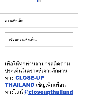
ความคิดเห็น
เขียนความคิดเห็น…
“ไม่สูบบุหรี่" ก็เป็นมะเร็ง
จับกุมล็อตใหญ่!!!บ
ปอดได้ แพทย์เตือนพบผู้
รายใหญ่กลางเมื
ป่วยอายุน้อยตั้งแต่วัย 35 ปี
ยึดของกลางกว่า
เพิ่มขึ้นคนไทยกว่า 70%
ซอง คิดเป็นภาษีที
เพื่อให้ทุกท่านสามารถติดตาม
รู้ตัวเมื่อโรคลุกลาม
กว่า 4 ล้านบาท
ประเด็นวิเคราะห์เจาะลึกผ่าน
ทาง
CLOSE-UP
THAILAND
เชิญเพิ่มเพื่อน
ทางไลน์
@closeupthailand