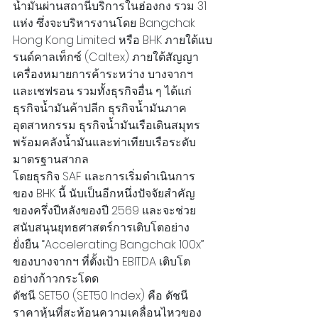
น้ำมันผ่านสถานีบริการในฮ่องกง รวม 31 
แห่ง ซึ่งจะบริหารงานโดย Bangchak 
Hong Kong Limited หรือ BHK ภายใต้แบ
รนด์คาลเท็กซ์ (Caltex) ภายใต้สัญญา
เครื่องหมายการค้าระหว่าง บางจากฯ 
และเชฟรอน รวมทั้งธุรกิจอื่น ๆ ได้แก่ 
ธุรกิจน้ำมันค้าปลีก ธุรกิจน้ำมันภาค
อุตสาหกรรม ธุรกิจน้ำมันเรือเดินสมุทร 
พร้อมคลังน้ำมันและท่าเทียบเรือระดับ
มาตรฐานสากล
โดยธุรกิจ SAF และการเริ่มดำเนินการ
ของ BHK นี้ นับเป็นอีกหนึ่งปัจจัยสำคัญ
ของครึ่งปีหลังของปี 2569 และจะช่วย
สนับสนุนยุทธศาสตร์การเติบโตอย่าง
ยั่งยืน “Accelerating Bangchak 100x” 
ของบางจากฯ ที่ตั้งเป้า EBITDA เติบโต
อย่างก้าวกระโดด
ดัชนี SET50 (SET50 Index) คือ ดัชนี
ราคาหุ้นที่สะท้อนความเคลื่อนไหวของ