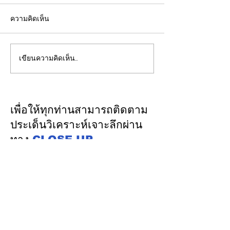
ความคิดเห็น
เขียนความคิดเห็น…
รองปลัดกระทรวงพลังงาน
EGCO Group ต
นำคณะผู้แทนไทยผลักดัน
ความเชื่อมั่นจา
ความร่วมมือด้านพลังงาน
เงิน รักษาอันดับ
ในเวทีประชุมหารือเชิง
“AA / Stable” 3
เพื่อให้ทุกท่านสามารถติดตาม
นโยบายด้านพลังงานไทย -
เนื่อง
ประเด็นวิเคราะห์เจาะลึกผ่าน
ออสเตรเลีย ครั้งที่ 2 ณ
ทาง
CLOSE-UP
เมืองแคนเบอร์รา เครือรัฐ
THAILAND
เชิญเพิ่มเพื่อน
ออสเตรเลีย
ทางไลน์
@closeupthailand
หมวดข่าว