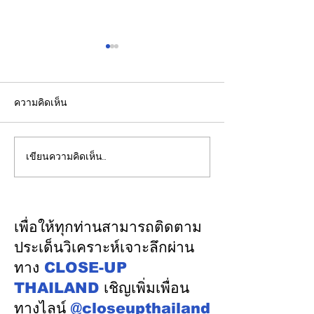
ความคิดเห็น
เขียนความคิดเห็น…
รองปลัดกระทรวงพลังงาน
EGCO Group ต
นำคณะผู้แทนไทยผลักดัน
ความเชื่อมั่นจา
ความร่วมมือด้านพลังงาน
เงิน รักษาอันดับ
ในเวทีประชุมหารือเชิง
“AA / Stable” 3
เพื่อให้ทุกท่านสามารถติดตาม
นโยบายด้านพลังงานไทย -
เนื่อง
ประเด็นวิเคราะห์เจาะลึกผ่าน
ออสเตรเลีย ครั้งที่ 2 ณ
ทาง
CLOSE-UP
เมืองแคนเบอร์รา เครือรัฐ
THAILAND
เชิญเพิ่มเพื่อน
ออสเตรเลีย
ทางไลน์
@closeupthailand