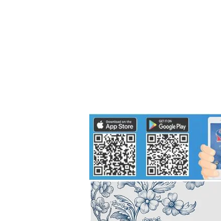
Politics
H-I-T-G
Knowledg
EEC
Eco Industrial Town-S