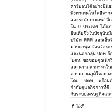
คาร์บอนได้อย่างมีนั
พึ่งพาเทคโนโลยีจาก
และระดับประเทศ อีกท
ใน 9 ประเทศ ได้แก่ 
อินเดียซึ่งในปัจจุบั
บริษัท พีทีที แอลเอ
มาบตาพุด จังหวัดระ
และนอกกลุ่ม ปตท. อี
“ปตท. ขอขอบคุณนักวิเ
และความสามารถในการดำ
ความภาคภูมิใจอย่าง
โดย ปตท. พร้อมดำเน
กำกับดูแลกิจการที่ดี
กับระบบเศรษฐกิจและส