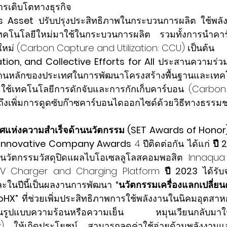
ารเติบโตทางธุรกิจ
s Asset
 ปรับปรุงประสิทธิภาพในกระบวนการผลิต ใช้พลั
โนโลยีใหม่มาใช้ในกระบวนการผลิต รวมทั้งการนำคาร
ใหม่
 (
Carbon Capture and Utilizatio
n: CCU) เป็นต้น
tion, and Collective Efforts for All 
ประสานความร่วมมื
กนหลักของประเทศในการพัฒนาโครงสร้างพื้นฐานและเท
ยใช้เทคโนโลยีการดักจับและการกักเก็บคาร์บอน (Carbo
งเพิ่มการดูดซับก๊าซคาร์บอนไดออกไซด์ด้วยวิธีทางธรรมช
ิยศแห่งความสำเร็จด้านนวัตกรรม (SET Awards of Honor
t Innovative Company Awards
 4 ปีติดต่อกัน ได้แก่ 
ปี 
วัตกรรมวัสดุปิดแผลไบโอเซลลูโลสคอมพอสิต Innaqua
EV Charger and Charging Platform 
ปี 2023
 ได้รั
ละในปีนี้เป็นผลงานการพัฒนา 
“นวัตกรรมเครื่องแลกเปลี่
oHX”
 ที่ช่วยเพิ่มประสิทธิภาพการใช้พลังงานในนิคมอุตส
้งในรูปแบบความร้อนหรือความเย็น หมุนเวียนกลับมาใ
 ให้เกิดประโยชน์ สามารถลดค่าใช้จ่ายด้านพลังงาน