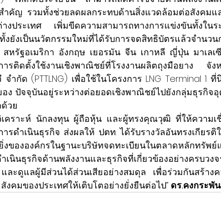
ยสำคัญ 
รวมทั้งช่วยลดผลกระทบด้านสิ่งแวดล้อมต่อสังคม
ต่างประเทศ เพิ่มขีดความสามารถทางการแข่งขันทั้งในร
ั้ง
ยัง
เป็นนวัตกรรมใหม่ที่ได้รับการจดสิทธิบัตรแล้วจำนวนกว
สหรัฐอเมริกา อังกฤษ เยอรมัน จีน เกาหลี ญี่ปุ่น มาเลเ
นมีการติดตั้งใช้งานเชิงพาณิชย์ที่โรงงานผลิตถุงมือยาง จ
็นจี จำกัด (PTTLNG) เพื่อใช้ในโครงการ LNG Terminal 1 ท
ยอง 
ปัจจุบันอยู่ระหว่างต่อยอดเชิงพาณิชย์ไปยังกลุ่มธุรกิจ
กด้ว
ย
คราะห์ นักลงทุน ผู้ถือหุ้น และผู้ทรงคุณวุฒิ ที่ให้ความเช
เนินธุรกิจ ส่งผลให้ ปตท. ได้รับรางวัลอันทรงเกียรติในวั
ยิ่งขององค์กรในฐานะบริษัทจดทะเบียนในตลาดหลักทรัพย์
ินธุรกิจด้านพลังงานและธุรกิจที่เกี่ยวข้องอย่างครบวง
 และดูแลผู้มีส่วนได้ส่วนเสียอย่างสมดุล เพื่อร่วมกันสร้าง
ังคมของประเทศให้เติบโตอย่างยั่งยืนต่อไป” 
ด
ร.คงกระพัน