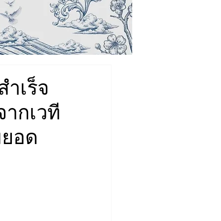
สำเร็จ
จากเวที
มยอด