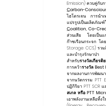
Emission) ควบคู่กับก
C
arbon-Consciou
ไฮโดรเจน การนำเทค
แปรรูปเป็นผลิตภัณฑ์
C
oalition, Co-Crea
ส่วนเสีย โดยเป็นแ
ก๊าซเรือนกระจก โด
Storage: CCS) รวมถึ
และบำรุงรักษาป่า
สำหรับ
รางวัลเกียรต
การคว้า
รางวัล Bes
จากผลงานการพัฒนาน
จากนวัตกรรม PTT 
ปฏิกิริยา PTT SCR แ
สเกล หรือ PTT Micr
เอาพลังงานเหลือทิ
(Energy Recovery)