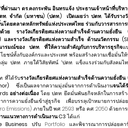
7ที่ผ่านมา ดร.คงกระพัน อินทรแจ้ง ประธานเจ้าหน้าที่บริห
ตท. จำกัด (มหาชน) (ปตท.)  เปิดเผยว่า
ปตท. ได้รับราง
ขึ้นโดยตลาดหลักทรัพย์แห่งประเทศไทย ร่วมกับวารสารการ
ย รางวัลเกียรติยศแห่งความสำเร็จด้านความยั่งยืน (S
และรางวัลเกียรติยศแห่งความสำเร็จ ด้านนวัตกรรม (
ารมณ์ของ ปตท. ที่ให้ความสำคัญกับการบริหารธุรกิจ
แบ
โยชน์ทั้งกับองค์กรและประเทศ พร้อมสร้างความเชื่อมั่นให
ลุ่ม ปตท. 
ภายใต้วิสัยทัศน์ “ปตท. แข็งแรงร่วมกับสังคม
 ที่ได้รับ
รางวัลเกียรติยศแห่งความสำเร็จด้านความยั่งยืน 
nor) 
ซึ่งเป็นผลจากความมุ่งมั่นจากการดำเนินงาน
จนได้
ds อย่างต่อเนื่อง 
โดย ปตท. ยึดมั่นพันธกิจหลักในการสร้
ารความยั่งยืนเข้าสู่ธุรกิจ เพื่อบรรลุเป้าหมายการปล่อ
 Zero Emissions) ภายในปี พ.ศ. 2593 หรือ ค.ศ. 2050 ด้วย
่านแนวทางการดำเนินงาน C3
 ได้แก่
ce Business
 ปรับ Portfolio และพิจารณาการปล่อยคา