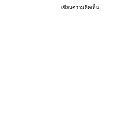
เขียนความคิดเห็น…
เปิดปฐมบทใหม่ รถไฟฟ้าโมโน
เรลหาดใหญ่ สงขลา มูลค่า
1.7 หมื่นล้าน ล่าสุดค
รม.อนุมัติให้รฟม.เข้าดำเนิน
การ