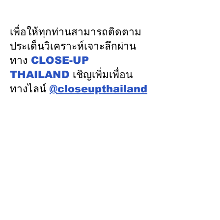
นำคณะผู้แทนไทยผลักดัน
ความเชื่อมั่นจา
ความร่วมมือด้านพลังงาน
เงิน รักษาอันดับ
ในเวทีประชุมหารือเชิง
“AA / Stable” 3
เพื่อให้ทุกท่านสามารถติดตาม
นโยบายด้านพลังงานไทย -
เนื่อง
ประเด็นวิเคราะห์เจาะลึกผ่าน
ออสเตรเลีย ครั้งที่ 2 ณ
ทาง
CLOSE-UP
เมืองแคนเบอร์รา เครือรัฐ
THAILAND
เชิญเพิ่มเพื่อน
ออสเตรเลีย
ทางไลน์
@closeupthailand
หมวดข่าว
ข่าวเด่น
เศรษฐกิจ
การเมือง
สังคม
ต่างประเทศ