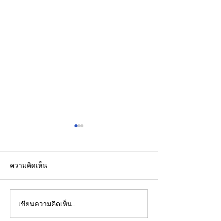
ความคิดเห็น
เขียนความคิดเห็น…
รองปลัดกระทรวงพลังงาน
EGCO Group ต