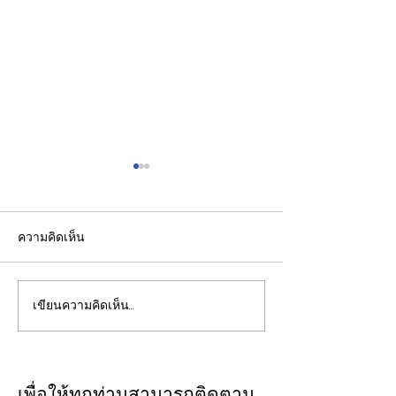
ความคิดเห็น
เขียนความคิดเห็น…
EGCO Group ตอกย้ำ
"พิพัฒน์”ยกทีมลุ
ความเชื่อมั่นจากตลาดการ
ระบบรางมอสโก จ
เงิน รักษาอันดับเครดิต
VNIIZHT ต่อย
“AA / Stable” 3 ปีต่อ
ไทย - รัสเซีย ดึ
เพื่อให้ทุกท่านสามารถติดตาม