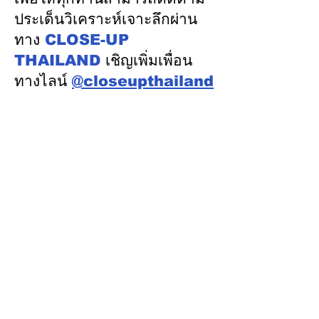
เนื่อง
รู้ “ความปลอดภัย
ประเด็นวิเคราะห์เจาะลึกผ่าน
พัฒนาคน” ปูทาง
ทาง
CLOSE-UP
อุตสาหกรรมระบ
THAILAND
เชิญเพิ่มเพื่อน
ทางไลน์
@closeupthailand
หมวดข่าว
ข่าวเด่น
เศรษฐกิจ
การเมือง
สังคม
ต่างประเทศ
ศิลปวัฒนธรรม-การศึกษา
พลังงาน สิ่งแวดล้อม
อสังหาริมทรัพย์