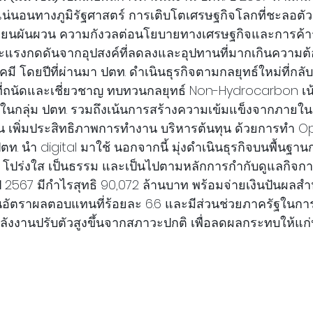
แน่นอนทางภูมิรัฐศาสตร์ การเติบโตเศรษฐกิจโลกที่ชะลอตั
ปลี่ยนผันผวน ความกังวลต่อนโยบายทางเศรษฐกิจและการค้
ะแรงกดดันจากอุปสงค์ที่ลดลงและอุปทานที่มากเกินความต้
มี โดยปีที่ผ่านมา ปตท. ดำเนินธุรกิจตามกลยุทธ์ใหม่ที่กลับ
่ถนัดและเชี่ยวชาญ ทบทวนกลยุทธ์ Non-Hydrocarbon เน้นธ
gy ในกลุ่ม ปตท. รวมถึงเน้นการสร้างความเข้มแข็งจากภาย
 เพิ่มประสิทธิภาพการทำงาน บริหารต้นทุน ด้วยการทำ Op
ปตท. นำ digital มาใช้ นอกจากนี้ มุ่งดำเนินธุรกิจบนพื้นฐา
ปร่งใส เป็นธรรม และเป็นไปตามหลักการกำกับดูแลกิจการที
ี 2567 มีกำไรสุทธิ 90,072 ล้านบาท พร้อมจ่ายเงินปันผลสำหร
เป็นอัตราผลตอบแทนที่ร้อยละ 6.6 และมีส่วนช่วยภาครัฐในก
พลังงานปรับตัวสูงขึ้นจากสภาวะปกติ เพื่อลดผลกระทบให้แ