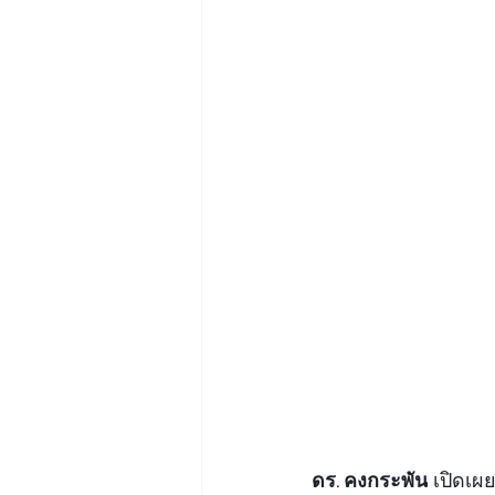
ดร. คงกระพัน
 เปิดเผย