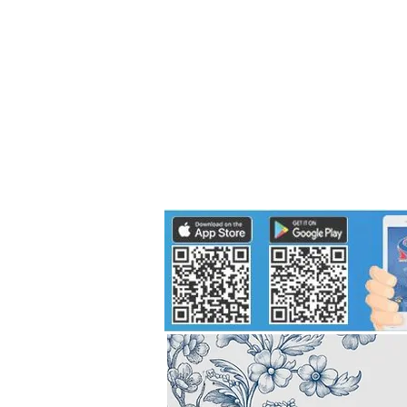
Politics
H-I-T-G
Knowledg
EEC
Eco Industrial Town-S