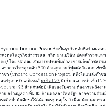
ิจ Hydrocarbon and Power
 ซึ่งเป็นธุรกิจหลักที่สร้างผล
รลงทุนใน
ธุรกิจสำรวจและผลิต
 ผ่านบริษัท ปตท.สำรวจและผ
สผ.) โดย ปตท.สผ. สามารถปรับเพิ่มกำลังการผลิตก๊าซธรร
 จากอ่าวไทยสู่ระดับ 800 ล้านลูกบาศก์ฟุตต่อวัน และเข้าซื้อ
าชา (Ghasha Concession Project) หนึ่งในแหล่งก๊าซ
องสหรัฐอาหรับเอมิเรตส์ 
ธุรกิจ LNG
 มีปริมาณการนำเข้า LNG
ot รวม 9.6 ล้านตันต่อปี เพื่อรองรับความต้องการพลังง
ปลาย
 สร้างมูลค่าเพิ่ม 110 ล้านดอลลาร์สหรัฐฯ จากความร่วม
ารผลิตน้ำมันดีเซลให้ได้มาตรฐานยูโร 5 เพื่อสนับสนุนการ