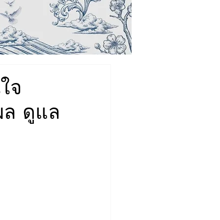
นใจ
นผล ดูแล