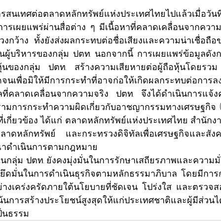
สารสนเทศต่อตลาดหลักทรัพย์แห่งประเทศไทยไปแล้วเมื่อวันที
มีการเผยแพร่ผ่านสื่อต่าง ๆ มีเนื้อหาที่คลาดเคลื่อนจากความ
วงกว้าง ทั้งยังส่งผลกระทบต่อชื่อเสียงและความน่าเชื่อถื
ผู้บริหารของกลุ่ม ปตท. นอกจากนี้ การเผยแพร่ข้อมูลดังก
้นของกลุ่ม ปตท. สร้างความเสียหายต่อผู้ถือหุ้นโดยรวม ดั
นเพื่อมิให้มีการกระทำที่อาจก่อให้เกิดผลกระทบต่อการล
ที่คลาดเคลื่อนจากความจริง ปตท. จึงได้ดำเนินการแจ้งค
ามการกระทำความผิดเกี่ยวกับอาชญากรรมทางเศรษฐกิจ (บ
ี่เกี่ยวข้อง ได้แก่ ตลาดหลักทรัพย์แห่งประเทศไทย สำน
ลาดหลักทรัพย์ และกระทรวงดิจิทัลเพื่อเศรษฐกิจและสังค
ณาดำเนินการตามกฎหมาย
ัทในกลุ่ม ปตท. ยังคงมุ่งมั่นในการรักษาเสถียรภาพและความ
งยึดมั่นในการดำเนินธุรกิจตามหลักธรรมาภิบาล โดยมีการ
ย่างเคร่งครัดภายใต้นโยบายที่ชัดเจน โปร่งใส และตรวจสอ
้นการสร้างประโยชน์สูงสุดให้แก่ประเทศชาติและผู้มีส่วนได้
ป็นธรรม