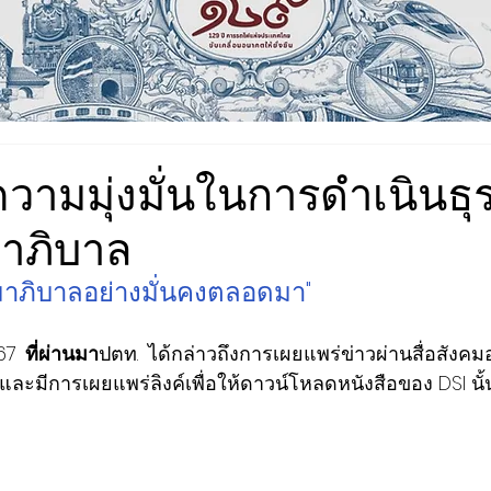
วามมุ่งมั่นในการดำเนินธุร
าภิบาล
รมาภิบาลอย่างมั่นคงตลอดมา"
67
 ที่ผ่านมา
ปตท.
ได้กล่าวถึงการเผยแพร่ข่าวผ่านสื่อสังคม
และมีการเผยแพร่ลิงค์เพื่อให้ดาวน์โหลดหนังสือของ DSI นั้