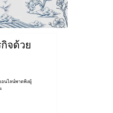
กิจด้วย
ออนไลน์พาดพิงผู้
น