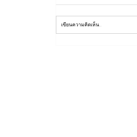
เขียนความคิดเห็น…
EGCO Group ตอกย้ำความ
เชื่อมั่นจากตลาดการเงิน รักษา
อันดับเครดิต “AA / Stable”
3 ปีต่อเนื่อง