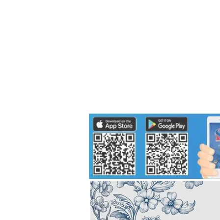
Politics
H-I-T-G
Knowledg
EEC
Eco Industrial Town-S