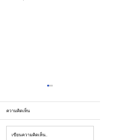
ความคิดเห็น
เขียนความคิดเห็น…
EGCO Group ตอกย้ำ
"พิพัฒน์”ยกทีมลุ