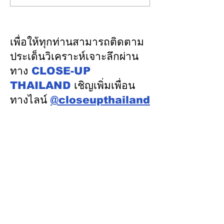
ความเชื่อมั่นจากตลาดการ
ระบบรางมอสโก จ
เงิน รักษาอันดับเครดิต
VNIIZHT ต่อย
“AA / Stable” 3 ปีต่อ
ไทย - รัสเซีย ดึ
เพื่อให้ทุกท่านสามารถติดตาม
เนื่อง
รู้ “ความปลอดภัย
ประเด็นวิเคราะห์เจาะลึกผ่าน
พัฒนาคน” ปูทาง
ทาง
CLOSE-UP
อุตสาหกรรมระบ
THAILAND
เชิญเพิ่มเพื่อน
ทางไลน์
@closeupthailand
หมวดข่าว
ข่าวเด่น
เศรษฐกิจ
การเมือง
สังคม