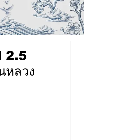
M 2.5
ฝนหลวง