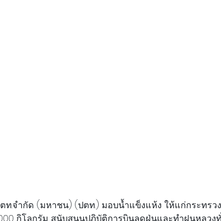
ิษัท ปตท.จำกัด (มหาชน) (ปตท.) มอบน้ำแข็งแห้ง ให้แก่กระท
0 กิโลกรัม สนับสนุนปฏิบัติการบินลดฝุ่นและทำฝนหลวงทั่