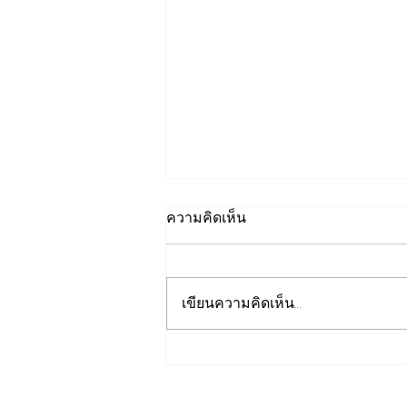
ความคิดเห็น
เขียนความคิดเห็น…
ปลัดมหาดไทยแถลงผลประชุม
กสถ. เคาะมติรับรองยกเลิก