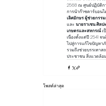
2568 ณ ศูนย์ปฏิบัติ
การนำก๊าซคาร์บอนได
เลิศอักษร ผู้ช่วยกร
และ 
นายราเชน ศิลป
เกษตรและสหกรณ์ 
เป
เนื่องตั้งแต่ปี 2541 
ไปสู่การแก้ไขปัญห
รวมถึงช่วยบรรเทาสถา
ประชาชน สิ่งแวดล้อ
โพสต์ล่าสุด