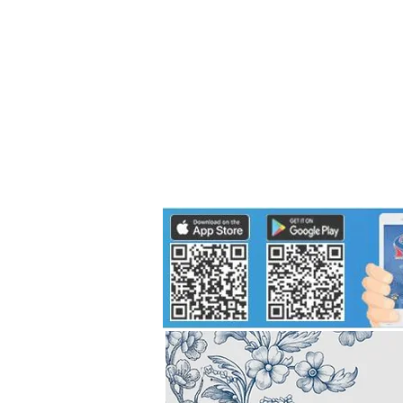
Politics
H-I-T-G
Knowledg
EEC
Eco Industrial Town-S