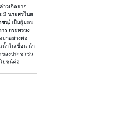
ล่าวเกิดจาก
มี 
นายสรไนย 
หาชน)
 เป็นผู้มอบ 
ิการ กระทรวง
วงมาอย่างต่อ
าณน้ำในเขื่อน นำ
ภคของประชาชน 
โยชน์ต่อ