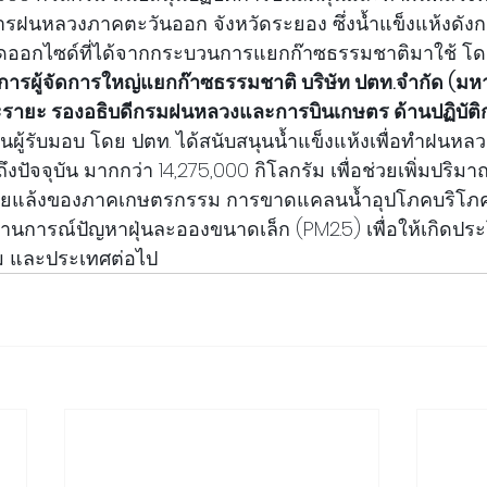
การฝนหลวงภาคตะวันออก จังหวัดระยอง ซึ่งน้ำแข็งแห้งดังก
ออกไซด์ที่ได้จากกระบวนการแยกก๊าซธรรมชาติมาใช้ โดย
รมการผู้จัดการใหญ่แยกก๊าซธรรมชาติ บริษัท ปตท.จำกัด (ม
ะรายะ รองอธิบดีกรมฝนหลวงและการบินเกษตร ด้านปฏิบัต
็นผู้รับมอบ โดย ปตท. ได้สนับสนุนน้ำแข็งแห้งเพื่อทำฝนหล
จนถึงปัจจุบัน มากกว่า 14,275,000 กิโลกรัม เพื่อช่วยเพิ่มปริม
าภัยแล้งของภาคเกษตรกรรม การขาดแคลนน้ำอุปโภคบริโ
นการณ์ปัญหาฝุ่นละอองขนาดเล็ก (PM2.5) เพื่อให้เกิดประ
ม และประเทศต่อไป