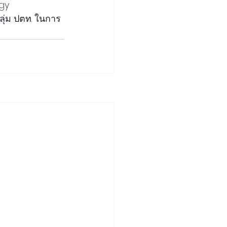
gy 
ุ่ม ปตท. ในการ