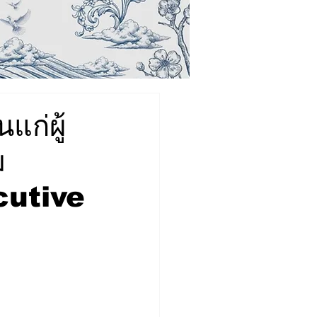
แก่ผู้
ม
cutive