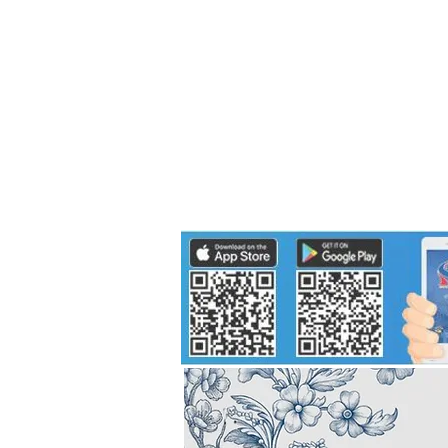
Politics
H-I-T-G
Knowledg
EEC
Eco Industrial Town-S