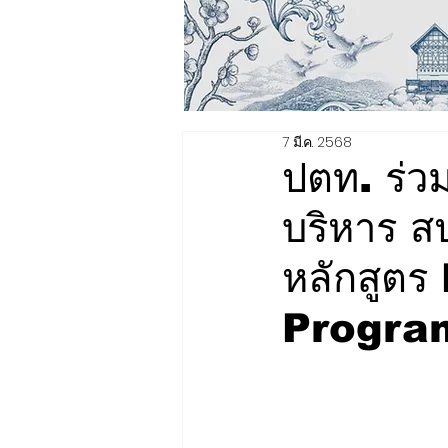
7 มี.ค. 2568
ปตท. ร่วม
บริหาร ส
หลักสูต
Progra