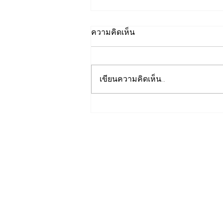
ความคิดเห็น
เขียนความคิดเห็น…
รองปลัดกระทรวงพลังงานนำ
คณะผู้แทนไทยผลักดันความ
ร่วมมือด้านพลังงานในเวที
ประชุมหารือเชิงนโยบายด้าน
พลังงานไทย - ออสเตรเลีย ครั้ง
ที่ 2 ณ เมืองแคนเบอร์รา
เครือรัฐออสเตรเลีย