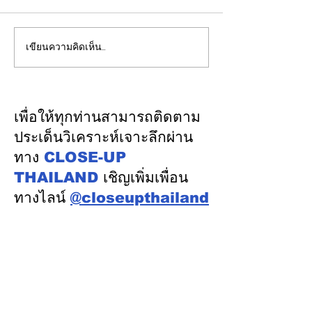
เขียนความคิดเห็น…
รองปลัดกระทรวงพลังงาน
EGCO Group ต
นำคณะผู้แทนไทยผลักดัน
ความเชื่อมั่นจา
ความร่วมมือด้านพลังงาน
เงิน รักษาอันดับ
ในเวทีประชุมหารือเชิง
“AA / Stable” 3
เพื่อให้ทุกท่านสามารถติดตาม
นโยบายด้านพลังงานไทย -
เนื่อง
ประเด็นวิเคราะห์เจาะลึกผ่าน
ออสเตรเลีย ครั้งที่ 2 ณ
ทาง
CLOSE-UP
เมืองแคนเบอร์รา เครือรัฐ
THAILAND
เชิญเพิ่มเพื่อน
ออสเตรเลีย
ทางไลน์
@closeupthailand
หมวดข่าว
ข่าวเด่น