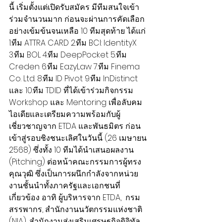
นี้ เริ่มตั้งแต่เปิดรับสมัคร มีทีมสนใจเข้า
ร่วมจำนวนมาก ก่อนจะผ่านการคัดเลือก
อย่างเข้มข้นจนเหลือ 10 ทีมสุดท้าย ได้แก่ 
1.ทีม ATTRA CARD 2.ทีม BCI: IdentityX 
3.ทีม BOL 4.ทีม DeepPocket 5.ทีม 
Creden 6.ทีม EazyLaw 7.ทีม Finema 
Co. Ltd. 8.ทีม ID Pivot 9.ทีม InDistinct 
และ 10.ทีม TDID ที่ได้เข้าร่วมกิจกรรม 
Workshop และ Mentoring เพื่อลับคม
ไอเดียและเตรียมความพร้อมกับผู้
เชี่ยวชาญจาก ETDA และพันธมิตร ก่อน
เข้าสู่รอบชิงชนะเลิศในวันนี้ (26 เมษายน 
2568) ซึ่งทั้ง 10 ทีมได้นำเสนอผลงาน 
(Pitching) ต่อหน้าคณะกรรมการผู้ทรง
คุณวุฒิ ซึ่งเป็นการผนึกกำลังจากหน่วย
งานชั้นนำทั้งภาครัฐและเอกชนที่
เกี่ยวข้อง อาทิ ผู้บริหารจาก ETDA,  กรม
สรรพากร, สำนักงานนวัตกรรมแห่งชาติ 
(NIA), สำนักงานส่งเสริมเศรษฐกิจดิจิทัล 