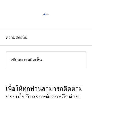
ความคิดเห็น
เขียนความคิดเห็น…
CFO กลุ่มดุสิตธานีแนะนัก
ชไนเดอร์ อิเล็คท
บัญชีรุ่นใหม่พัฒนาทักษะสู่
กับ AMD เปิดตัว
“คู่คิดทางธุรกิจ”
สถาปัตยกรรมอ้างอ
แรกบน
เพื่อให้ทุกท่านสามารถติดตาม
แพลตฟอร์ม “Hel
ประเด็นวิเคราะห์เจาะลึกผ่าน
การติดตั้งใช้งาน
ทาง
CLOSE-UP
Factory
THAILAND
เชิญเพิ่มเพื่อน
ทางไลน์
@closeupthailand