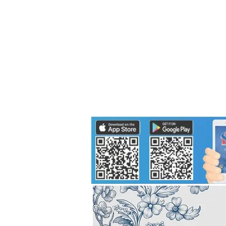
Politics
H-I-T-G
Knowledg
EEC
Eco Industrial Town-S