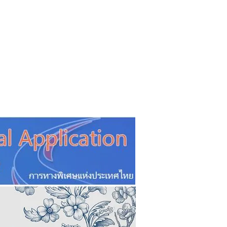
CSR
ESG&SDG
PR & Event
ิ่น
ช้อปปี้ง online
ท่องเที่ยว