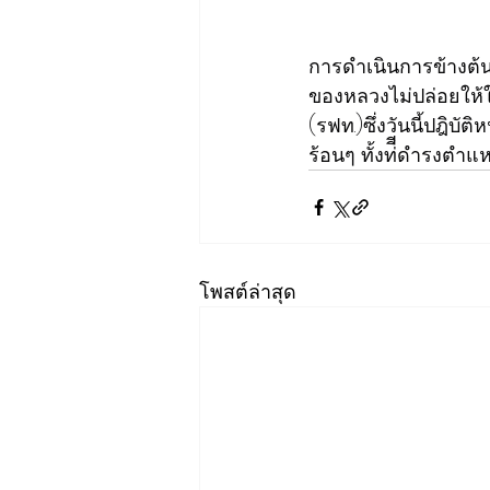
การดำเนินการข้างต้
ของหลวงไม่ปล่อยให้
(รฟท.)ซึ่งวันนี้ปฎิบั
ร้อนๆ ทั้งท่ีีดำรงตำแห
โพสต์ล่าสุด