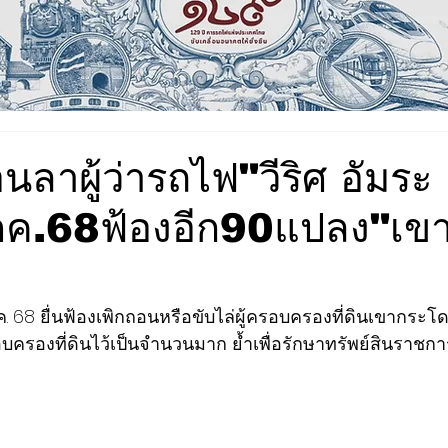
อนลาผู้ว่ารถไฟ"วีริศ อัมระ
ค.68ฟ้องอีก90แปลง"เข
 68 ยื่นฟ้องเพิกถอนหรือขับไล่ผู้ครอบครองที่ดินเขากระโดง
ครอบครองที่ดินไว้เป็นจำนวนมาก ย้ำเพื่อรักษาทรัพย์สินราช