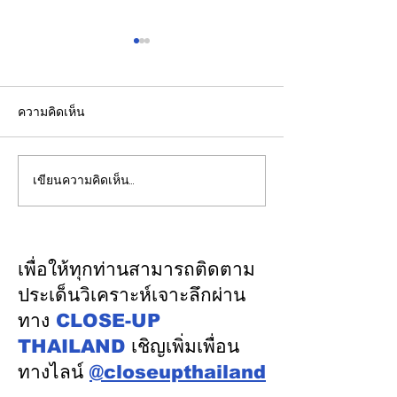
ความคิดเห็น
เขียนความคิดเห็น…
“ไม่สูบบุหรี่" ก็เป็นมะเร็ง
ชไนเดอร์ อิเล็คท
ปอดได้ แพทย์เตือนพบผู้
กับ AMD เปิดตัว
ป่วยอายุน้อยตั้งแต่วัย 35 ปี
สถาปัตยกรรมอ้างอ
เพิ่มขึ้นคนไทยกว่า 70%
แรกบน
เพื่อให้ทุกท่านสามารถติดตาม
รู้ตัวเมื่อโรคลุกลาม
แพลตฟอร์ม “Hel
ประเด็นวิเคราะห์เจาะลึกผ่าน
การติดตั้งใช้งาน
ทาง
CLOSE-UP
Factory
THAILAND
เชิญเพิ่มเพื่อน
ทางไลน์
@closeupthailand