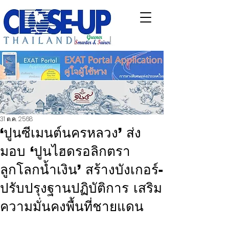
31 ต.ค. 2568
‘ปูนซีเมนต์นครหลวง’ ส่ง
มอบ ‘ปูนไฮดรอลิกตรา
ลูกโลกน้ำเงิน’ สร้างบังเกอร์-
ปรับปรุงฐานปฏิบัติการ เสริม
ความมั่นคงพื้นที่ชายแดน