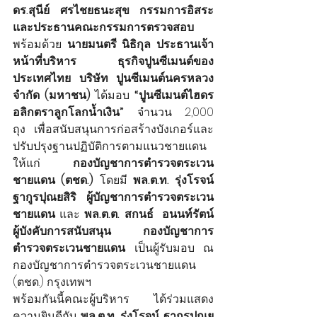
ดร.สุนีย์ ศรไชยธนะสุข กรรมการอิสระ
และประธานคณะกรรมการตรวจสอบ 
พร้อมด้วย
 นายมนตรี นิธิกุล ประธานเจ้า
หน้าที่บริหาร ธุรกิจปูนซีเมนต์ของ
ประเทศไทย บริษัท ปูนซีเมนต์นครหลวง 
จำกัด (มหาชน) 
ได้มอบ
 “ปูนซีเมนต์ไฮดร
อลิกตราลูกโลกน้ำเงิน” 
จำนวน 2,000 
ถุง
เพื่อสนับสนุนการก่อสร้างบังเกอร์และ
ปรับปรุงฐานปฏิบัติการตามแนวชายแดน
ให้แก่ 
กองบัญชาการตำรวจตระเวน
ชายแดน (ตชด.)
 โดยมี
 พล.ต.ท. รุ่งโรจน์ 
ฐากูรปุณยสิริ ผู้บัญชาการตำรวจตระเวน
ชายแดน 
และ
 พล.ต.ต. สกนธ์  อนนท์รัตน์ 
ผู้บังคับการสนับสนุน กองบัญชาการ
ตำรวจตระเวนชายแดน 
เป็นผู้รับมอบ ณ 
กองบัญชาการตำรวจตระเวนชายแดน 
(ตชด.) กรุงเทพฯ
พร้อมกันนี้คณะผู้บริหาร ได้ร่วมแสดง
ความยินดีกับ
 พล.ต.ท. รุ่งโรจน์ ฐากูรปุณย