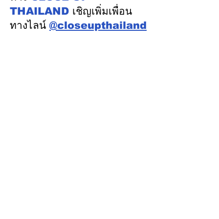
THAILAND
เชิญเพิ่มเพื่อน
ทางไลน์
@closeupthailand
หมวดข่าว
ข่าวเด่น
เศรษฐกิจ
การเมือง
สังคม
ต่างประเทศ
ศิลปวัฒนธรรม-การศึกษา
พลังงาน สิ่งแวดล้อม
อสังหาริมทรัพย์
คมนาคม ขนส่ง
การค้า อุตสาหกรรม