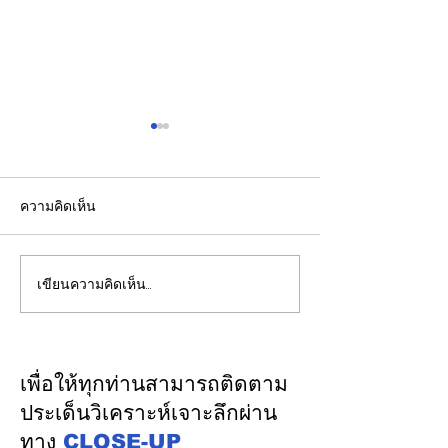
ความคิดเห็น
เขียนความคิดเห็น…
วว. ยกระดับคุณภาพ
ส.อ.ท. เดินหน้าผ
“บริการภาคอุตสาหกรรม”
ทานอลและ SAF 
ยืนหนึ่งมาตรฐานสากลขับ
เศรษฐกิจฐานรากส
เคลื่อนผู้ประกอบการไทย
เศรษฐกิจหมุนเวี
เพื่อให้ทุกท่านสามารถติดตาม
ด้วยวิทยาศาสตร์
ประเด็นวิเคราะห์เจาะลึกผ่าน
เทคโนโลยี นวัตกรรม
ทาง
CLOSE-UP