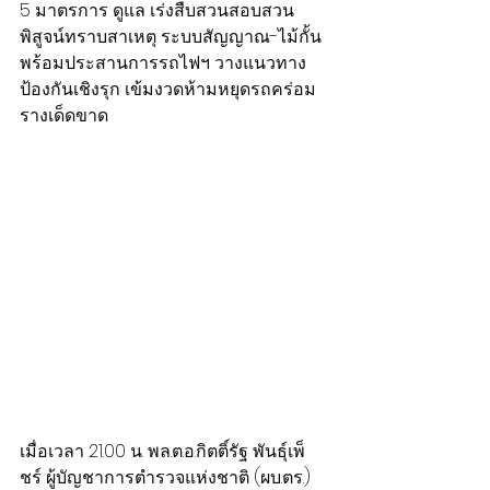
5 มาตรการ ดูแล เร่งสืบสวนสอบสวน 
พิสูจน์ทราบสาเหตุ ระบบสัญญาณ-ไม้กั้น 
พร้อมประสานการรถไฟฯ วางแนวทาง
ป้องกันเชิงรุก เข้มงวดห้ามหยุดรถคร่อม
รางเด็ดขาด
เมื่อเวลา 21.00 น. พล.ต.อ.กิตติ์รัฐ พันธุ์เพ็
ชร์ ผู้บัญชาการตำรวจแห่งชาติ (ผบ.ตร.) 