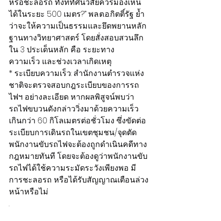
หรือชะลอรถ ทั้งที่ทัศนวิสัยควรมองเห็น
ได้ในระยะ 500 เมตร?” พล.ต.อ.กิตติ์รัฐ ย้ำ
ว่าจะให้ความเป็นธรรมและยึดพยานหลัก
ฐานทางวิทยาศาสตร์ โดยสั่งสอบสวนลึก
ใน 3 ประเด็นหลัก คือ ระยะทาง 
ความเร็ว และช่วงเวลาเกิดเหตุ
* ระเบียบความเร็ว: สำนักงานตำรวจแห่ง
ชาติจะตรวจสอบกฎระเบียบของการรถ
ไฟฯ อย่างละเอียด หากผลพิสูจน์พบว่า
รถไฟขบวนดังกล่าววิ่งมาด้วยความเร็ว
เกินกว่า 60 กิโลเมตรต่อชั่วโมง ซึ่งขัดต่อ
ระเบียบการเดินรถในเขตชุมชน/จุดตัด 
พนักงานขับรถไฟจะต้องถูกดำเนินคดีทาง
กฎหมายทันที โดยจะต้องดูว่าพนักงานขับ
รถไฟได้ใช้ความระมัดระวังเพียงพอ มี
การชะลอรถ หรือได้รับสัญญาณเตือนล่วง
หน้าหรือไม่
.