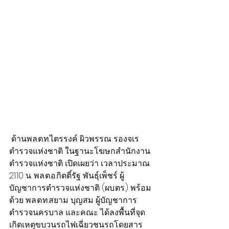
 ด้านพล.ต.ท.ไตรรงค์ ผิวพรรณ รองจเร
ตำรวจแห่งชาติ ในฐานะโฆษกสำนักงาน
ตำรวจแห่งชาติ เปิดเผยว่า เวลาประมาณ 
21.10 น. พล.ต.อ.กิตติ์รัฐ พันธุ์เพ็ชร์ ผู้
บัญชาการตำรวจแห่งชาติ (ผบ.ตร.) พร้อม
ด้วย พล.ต.ท.สยาม บุญสม ผู้บัญชาการ
ตำรวจนครบาล และคณะ ได้ลงพื้นที่จุด
เกิดเหตุขบวนรถไฟเฉี่ยวชนรถโดยสาร