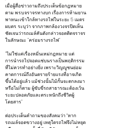
เมื่อผู้สื่อข่าวถามถึงประเด็นข้อกฎหมาย
ตาม พ.ร.บ.จราจรทางบก เรื่องการห้ามยาน
พาหนะเข้าใกล้ทางรถไฟในระยะ 5 เมตร 
ผบ.ตร. ระบุว่า จากภาพกล้องวงจรปิดเห็น
ชัดเจนว่ารถเมล์คันดังกล่าวจอดติดจราจร
ในลักษณะ "คร่อมรางรถไฟ"
"ไม่ใช่แค่เรื่องหมิ่นเหม่กฎหมาย: แต่
การนำรถไปจอดแช่บนรางเป็นพฤติกรรม
ที่ไม่ควรทำอย่างยิ่ง เพราะวิญญูชนย่อม
คาดการณ์ถึงอันตรายร้ายแรงที่อาจเกิด
ขึ้นได้อยู่แล้ว แม้ช่วงนั้นไม้กั้นจะตกลงมา
หรือไม่ก็ตาม ผู้ขับขี่รถสาธารณะต้องเว้น
ระยะปลอดภัยและตระหนักถึงชีวิตผู้
โดยสาร"
.
ต่อประเด็นคำถามของสังคมว่า “หาก
รถเมล์จอดขวางอยู่ เหตุใดรถไฟจึงไม่หยุด