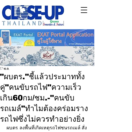
17 พ.ค.
"ผบตร."ชี้แล้วประมาททั้ง
คู่"คนขับรถไฟ"ความเร็ว
เกิน60กม/ชม.-"คนขับ
รถเมล์"ทำไมต้องคร่อมราง
รถไฟซึ่งไม่ควรทำอย่างยิ่ง
 ผบ.ตร. ลงพื้นที่เกิดเหตุรถไฟชนรถเมล์ สั่ง 